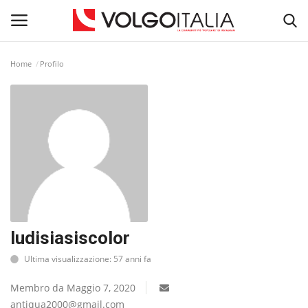
Home
Profilo
Accedi
Registra
Home
La Community
Territorio
Il Fondatore
ludisiasiscolor
Ultima visualizzazione: 57 anni fa
Dicono di noi
Membro da Maggio 7, 2020
Entra nel Team
antiqua2000@gmail.com