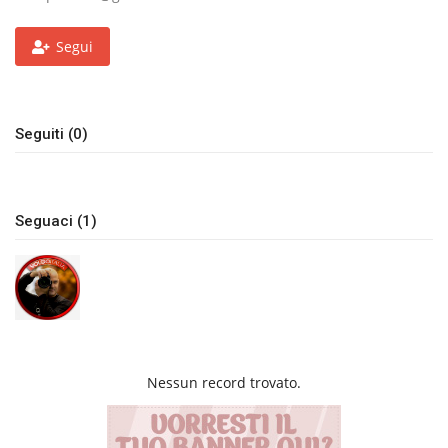
Volgo Academy
Segui
Tecnologia
Seguiti (0)
Sapori
Partner
Seguaci (1)
Recensioni
Contatti
Galleria
Nessun record trovato.
Shop