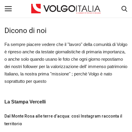
Dicono di noi
Accedi
Registra
Fa sempre piacere vedere che il "lavoro" della comunità di Volgo
Home
è ripreso anche da testate giornalistiche di primaria importanza,
o anche solo quando usano le foto che ogni giorno repostiamo
dei nostri follower per la valorizzazione dell' immenso patrimonio
La Community
Italiano, la nostra prima "missione" ; perchè Volgo è nato
soprattutto per questo
Territorio
Il Fondatore
La Stampa Vercelli
Dicono di noi
Dal Monte Rosa alle terre d’acqua: così Instagram racconta il
territorio
Entra nel Team