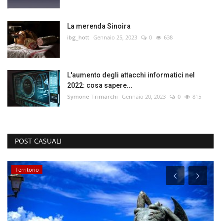
La merenda Sinoira
ibg_hott
Gennaio 25, 2023
0
638
L'aumento degli attacchi informatici nel
2022: cosa sapere...
Symone Trimarchi
Gennaio 20, 2023
0
815
POST CASUALI
Territorio