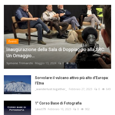
Eventi
Inaugurazione della Sala di Doppiaggio alla SRC:
Un Omaggio...
Symone Trimarchi
Maggio 13, 2024
0
363
Sorvolare il vulcano attivo più alto d’Europa:
l’Etna
_wanderlust.together_
Febbraio 27, 2023
0
649
1° Corso Base di Fotografia
Leoct79
Febbraio 10, 2023
0
902