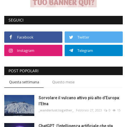
SEGUICI
Facebook
Twitter
Instagram
Telegram
POST POPOLARI
Questa settimana
Questo mese
Sorvolare il vulcano attivo più alto d’Europa:
l’Etna
_wanderlust.together_
Febbraio 27, 2023
0
15
ChatGPT: l'intelligenza artificiale che sta