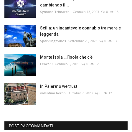
cambiando il...
Symone Trimarchi
Gennaio 13, 2023
0
13
Scilla: un incantevole connubio tra mare e
leggenda
Sparklingsvibes
Settembre 25, 2023
0
13
Monte Isola …l’isola che c’è
Leoct79
Gennaio 5, 2019
0
12
In Palermo we trust
valentina bertini
Ottobre 7, 2020
0
12
POST RACCOMANDATI