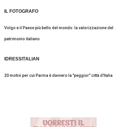
Volgo Academy
IL FOTOGRAFO
Tecnologia
Volgo e il Paese più bello del mondo: la valorizzazione del
Sapori
patrimonio italiano
Partner
IDRESSITALIAN
Recensioni
20 motivi per cui Parma è davvero la "peggior" città d’Italia
Contatti
Galleria
Shop