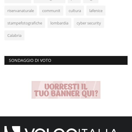
riservanaturale
communit
cultura
lafenice
stampefotografiche
lombardia
cyber security
Calabria
SONDAGGIO DI VOTO