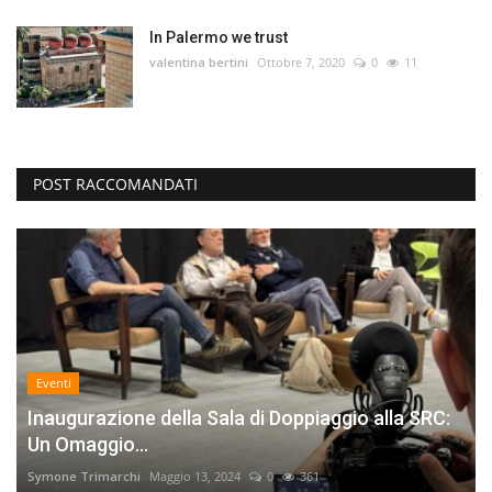
In Palermo we trust
valentina bertini
Ottobre 7, 2020
0
11
POST RACCOMANDATI
Eventi
Inaugurazione della Sala di Doppiaggio alla SRC:
Un Omaggio...
Symone Trimarchi
Maggio 13, 2024
0
361