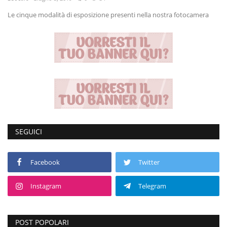
Le cinque modalità di esposizione presenti nella nostra fotocamera
Volgo Academy
Tecnologia
Sapori
Partner
Recensioni
SEGUICI
Contatti
Facebook
Twitter
Galleria
Instagram
Telegram
Shop
POST POPOLARI