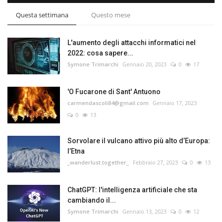
Questa settimana
Questo mese
L'aumento degli attacchi informatici nel
2022: cosa sapere...
Symone Trimarchi
Gennaio 20, 2023
0
17
'O Fucarone di Sant' Antuono
carmendascoli84@gmail.com
Gennaio 17, 2023
0
13
Sorvolare il vulcano attivo più alto d’Europa:
l’Etna
_wanderlust.together_
Febbraio 27, 2023
0
13
ChatGPT: l'intelligenza artificiale che sta
cambiando il...
Symone Trimarchi
Gennaio 13, 2023
0
12