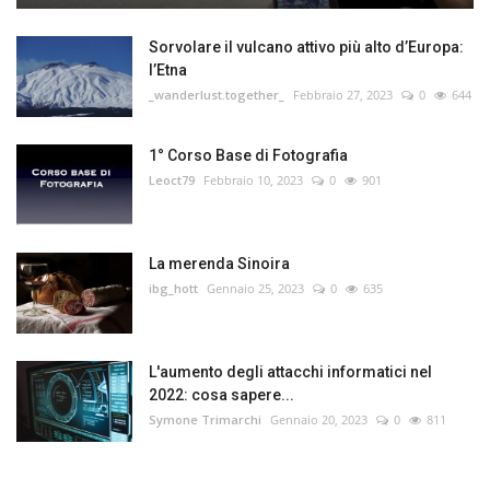
Sorvolare il vulcano attivo più alto d’Europa:
l’Etna
_wanderlust.together_
Febbraio 27, 2023
0
644
1° Corso Base di Fotografia
Leoct79
Febbraio 10, 2023
0
901
La merenda Sinoira
ibg_hott
Gennaio 25, 2023
0
635
L'aumento degli attacchi informatici nel
2022: cosa sapere...
Symone Trimarchi
Gennaio 20, 2023
0
811