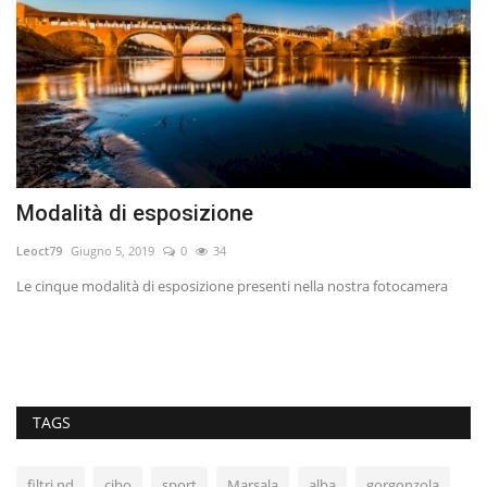
Modalità di esposizione
U
Leoct79
Giugno 5, 2019
0
34
va
Le cinque modalità di esposizione presenti nella nostra fotocamera
TAGS
filtri nd
cibo
sport
Marsala
alba
gorgonzola