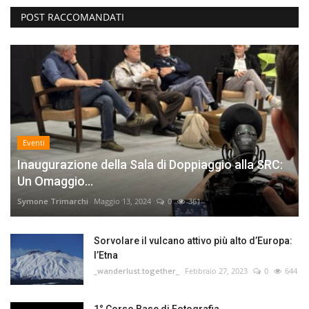
POST RACCOMANDATI
Eventi
Inaugurazione della Sala di Doppiaggio alla SRC:
Un Omaggio...
Symone Trimarchi
Maggio 13, 2024
0
361
Sorvolare il vulcano attivo più alto d’Europa:
l’Etna
_wanderlust.together_
Febbraio 27, 2023
0
644
1° Corso Base di Fotografia