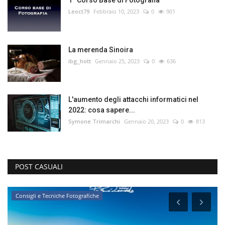
Leoct79
Febbraio 10, 2023
0
901
La merenda Sinoira
ibg_hott
Gennaio 25, 2023
0
636
L'aumento degli attacchi informatici nel
2022: cosa sapere...
Symone Trimarchi
Gennaio 20, 2023
0
813
POST CASUALI
Consigli e Tecniche Fotografiche