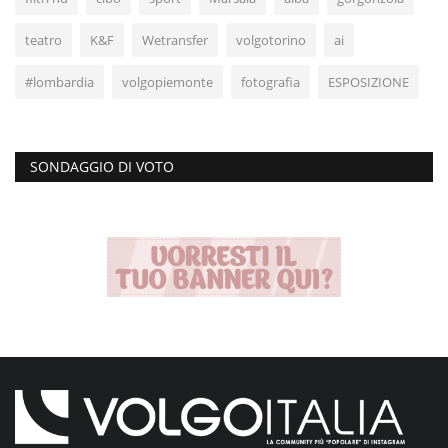
teatro
K&F
Wetransfer
volgotorino
ai
#lombardia
volgopiemonte
fotografia
ESPOSIZIONE
SONDAGGIO DI VOTO