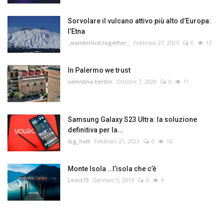
Sorvolare il vulcano attivo più alto d’Europa:
l’Etna
_wanderlust.together_
Febbraio 27, 2023
0
13
In Palermo we trust
valentina bertini
Ottobre 7, 2020
0
11
Samsung Galaxy S23 Ultra: la soluzione
definitiva per la...
ibg_hott
Febbraio 21, 2023
0
10
Monte Isola …l’isola che c’è
Leoct79
Gennaio 5, 2019
0
9