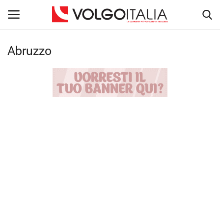
Abruzzo
Accedi
Registra
Home
La Community
Territorio
Il Fondatore
Dicono di noi
Entra nel Team