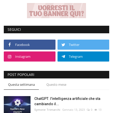
Volgo Academy
Tecnologia
SEGUICI
Sapori
Facebook
Twitter
Partner
Instagram
Telegram
Recensioni
Contatti
POST POPOLARI
Questa settimana
Questo mese
Galleria
Shop
ChatGPT: l'intelligenza artificiale che sta
cambiando il...
Symone Trimarchi
Gennaio 13, 2023
0
13