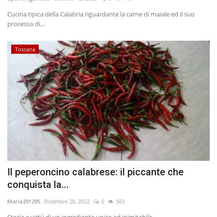
Cucina tipica della Calabria riguardante la carne di maiale ed il suo
Entra nel Team
processo di...
Tecnologia
Toscana
Sapori
Partner
Recensioni
Contatti
Galleria
Il peperoncino calabrese: il piccante che
conquista la...
Shop
Maria291285
Dicembre 28, 2022
0
503