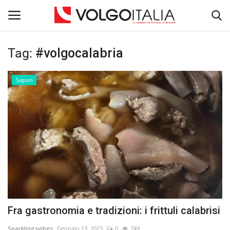
Tag:
#volgocalabria
Accedi
Registra
Sapori
Home
La Community
Territorio
Il Fondatore
Dicono di noi
Fra gastronomia e tradizioni: i frittuli calabrisi
Volgo Academy
Sparklingsvibes
Gennaio 13, 2023
0
749