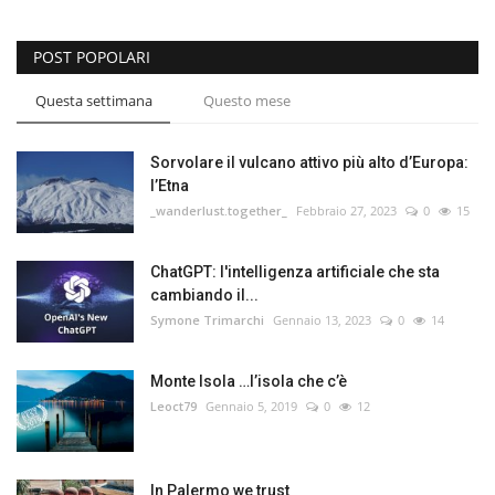
POST POPOLARI
Questa settimana
Questo mese
Sorvolare il vulcano attivo più alto d’Europa:
l’Etna
_wanderlust.together_
Febbraio 27, 2023
0
15
ChatGPT: l'intelligenza artificiale che sta
cambiando il...
Symone Trimarchi
Gennaio 13, 2023
0
14
Monte Isola …l’isola che c’è
Leoct79
Gennaio 5, 2019
0
12
In Palermo we trust