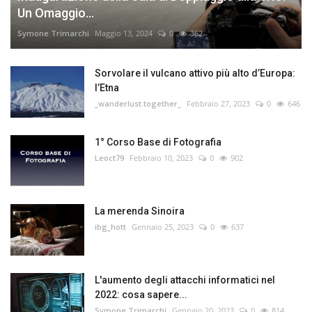
Un Omaggio...
Symone Trimarchi
Maggio 13, 2024
0
362
Sorvolare il vulcano attivo più alto d’Europa:
l’Etna
_wanderlust.together_
Febbraio 27, 2023
0
646
1° Corso Base di Fotografia
Leoct79
Febbraio 10, 2023
0
902
La merenda Sinoira
ibg_hott
Gennaio 25, 2023
0
637
L'aumento degli attacchi informatici nel
2022: cosa sapere...
Symone Trimarchi
Gennaio 20, 2023
0
814