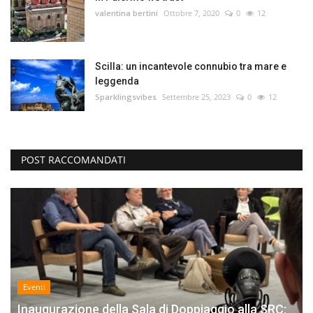
valentina bertini
Ottobre 7, 2020
0
12
Scilla: un incantevole connubio tra mare e
leggenda
Sparklingsvibes
Settembre 25, 2023
0
12
POST RACCOMANDATI
Eventi
Inaugurazione della Sala di Doppiaggio alla SRC: