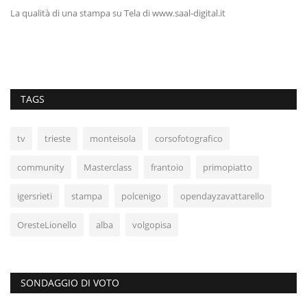
La qualità di una stampa su Tela di www.saal-digital.it
TAGS
tv
trieste
monteisola
corsofotografico
community
Masterclass
frantoio
primopiatto
igersrieti
stampa
polcenigo
opendayzavattarello
OresteLionello
alba
volgopisa
SONDAGGIO DI VOTO