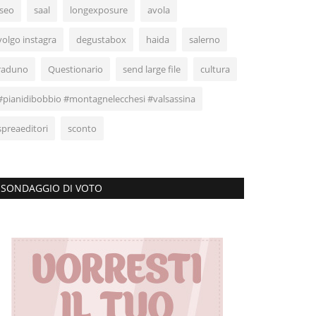
iseo
saal
longexposure
avola
volgo instagra
degustabox
haida
salerno
raduno
Questionario
send large file
cultura
#pianidibobbio #montagnelecchesi #valsassina
spreaeditori
sconto
SONDAGGIO DI VOTO