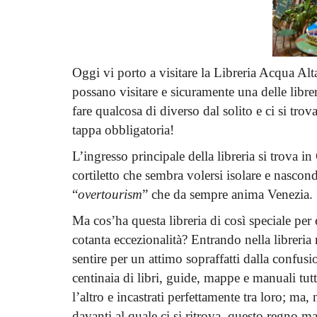
Oggi vi porto a visitare la Libreria Acqua Alt
possano visitare e sicuramente una delle librer
fare qualcosa di diverso dal solito e ci si tro
tappa obbligatoria!
L’ingresso principale della libreria si trova 
cortiletto che sembra volersi isolare e nascon
“
overtourism
” che da sempre anima Venezia.
Ma cos’ha questa libreria di così speciale per 
cotanta eccezionalità? Entrando nella libreria
sentire per un attimo sopraffatti dalla confusi
centinaia di libri, guide, mappe e manuali tu
l’altro e incastrati perfettamente tra loro; ma
davanti al quale ci si ritrova, questo regno ma