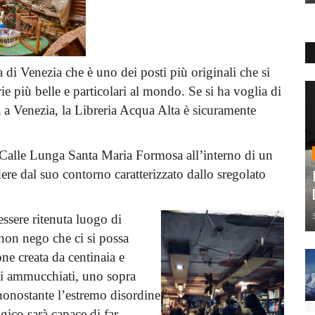
a di Venezia che è uno dei posti più originali che si
ie più belle e particolari al mondo. Se si ha voglia di
va a Venezia, la Libreria Acqua Alta è sicuramente
in Calle Lunga Santa Maria Formosa all’interno di un
dere dal suo contorno caratterizzato dallo sregolato
essere ritenuta luogo di
 non nego che ci si possa
one creata da centinaia e
tti ammucchiati, uno sopra
, nonostante l’estremo disordine
gico sarà capace di far