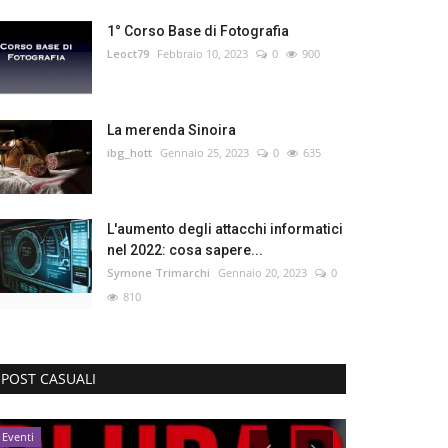
1° Corso Base di Fotografia
Leoct79
Febbraio 10, 2023
0
900
La merenda Sinoira
ibg_hott
Gennaio 25, 2023
0
635
L'aumento degli attacchi informatici
nel 2022: cosa sapere...
Symone Trimarchi
Gennaio 20, 2023
0
810
POST CASUALI
Eventi
Eventi