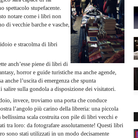
o spettacolo stupefacente.
sto notare come i libri non
rno di vecchie barche e vasche,
idoio e stracolma di libri
tte anch’esse piene di libri di
i, fantasy, horror e guide turistiche ma anche agende,
iosa anche l’uscita di emergenza che spunta
 salire sulla gondola a disposizione dei visitatori.
idoio, invece, troviamo una porta che conduce
mostra l’angolo più carino della libreria: una piccola
 bellissima scala costruita con pile di libri vecchi e
ati tra loro: da fotografare assolutamente! Questi libri
ero sono stati utilizzati in un modo decisamente
Piemonte