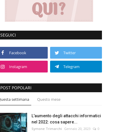
SEGUICI
Facebook
Twitter
Instagram
Telegram
POST POPOLARI
uesta settimana
Questo mese
L'aumento degli attacchi informatici
nel 2022: cosa sapere...
Symone Trimarchi
Gennaio 20, 2023
0