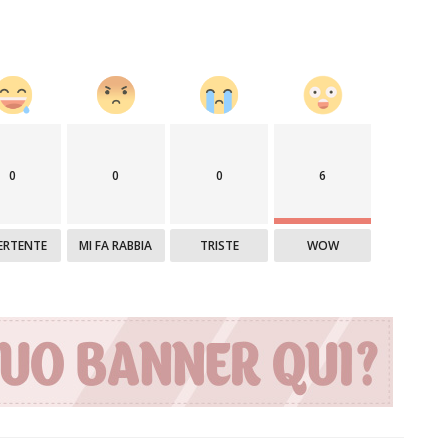
0
0
0
6
ERTENTE
MI FA RABBIA
TRISTE
WOW