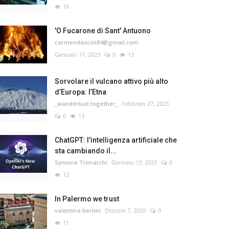
16
'O Fucarone di Sant' Antuono
carmendascoli84@gmail.com
Gennaio 17, 2023
0
13
Sorvolare il vulcano attivo più alto
d’Europa: l’Etna
_wanderlust.together_
Febbraio 27, 2023
0
13
ChatGPT: l'intelligenza artificiale che
sta cambiando il...
Symone Trimarchi
Gennaio 13, 2023
0
12
In Palermo we trust
valentina bertini
Ottobre 7, 2020
0
11