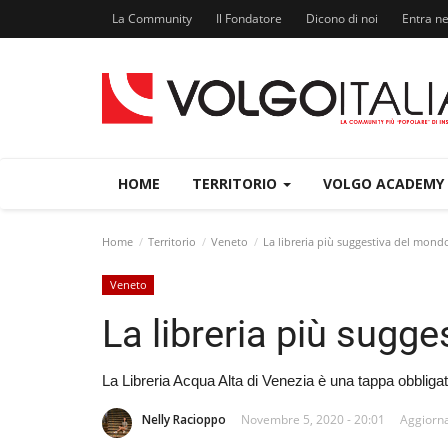
La Community
Il Fondatore
Dicono di noi
Entra n
HOME
TERRITORIO
VOLGO ACADEMY
Home
Territorio
Veneto
La libreria più suggestiva del mond
Veneto
La libreria più sugg
La Libreria Acqua Alta di Venezia è una tappa obbligat
Nelly Racioppo
Novembre 5, 2020 - 20:01
Aggiorna