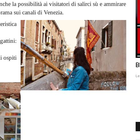
che la possibilità ai visitatori di salirci sù e ammirare
orama sui canali di Venezia.
eristica
gattini:
 ospiti
La merenda Sinoira
B
ibg_hott
Gennaio 25, 2023
0
635
Le
lebrare le