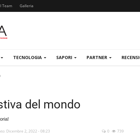
el Team
Galleria
TECNOLOGIA
SAPORI
PARTNER
RECENS
o
estiva del mondo
oria!
to: Dicembre 2, 2022 - 08:23
0
739