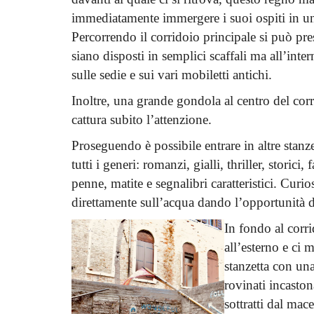
immediatamente immergere i suoi ospiti in un
Percorrendo il corridoio principale si può pre
siano disposti in semplici scaffali ma all’inte
sulle sedie e sui vari mobiletti antichi.
Inoltre, una grande gondola al centro del corr
cattura subito l’attenzione.
Proseguendo è possibile entrare in altre stanze
tutti i generi: romanzi, gialli, thriller, storic
penne, matite e segnalibri caratteristici. Cur
direttamente sull’acqua dando l’opportunità di
In fondo al corr
all’esterno e ci 
stanzetta con una
rovinati incaston
sottratti dal mac
Umbria