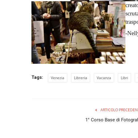
creat
scrut
trasp
-Nell
Tags:
Venezia
Libreria
Vacanza
Libri
ARTICOLO PRECEDEN
1° Corso Base di Fotograf