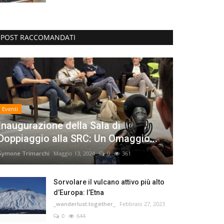
POST RACCOMANDATI
Eventi
Inaugurazione della Sala di
Doppiaggio alla SRC: Un Omaggio...
Symone Trimarchi
Maggio 13, 2024
0
361
Sorvolare il vulcano attivo più alto
d’Europa: l’Etna
_wanderlust.together_
Febbraio 27, 2023
0
644