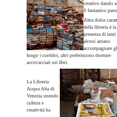
creativo dando an
il fantastico pan
Altra dolce caratt
della libreria è la
presenza di tanti 
alcuni amano
accompagnare gli
Le Terre di San Valentino
lungo i corridoi, altri preferiscono dormire
accovacciati sui libri.
Valeria Temperoni
Febbraio 12, 2019
0
1570
Le terre di San Valentino, un festival nato per ce
tradizioni umbre.
La Libreria
Acqua Alta di
Venezia unendo
cultura e
creatività ha