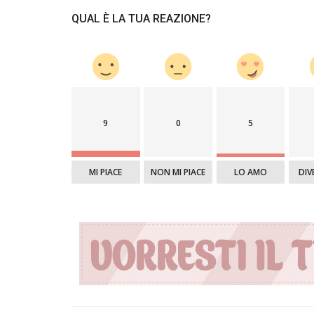
QUAL È LA TUA REAZIONE?
9
0
5
MI PIACE
NON MI PIACE
LO AMO
DIV