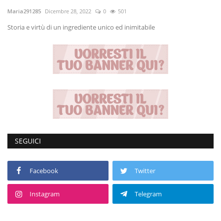
Maria291285
Dicembre 28, 2022
0
501
Volgo Academy
Storia e virtù di un ingrediente unico ed inimitabile
Tecnologia
Sapori
Partner
Recensioni
SEGUICI
Contatti
Galleria
Facebook
Twitter
Shop
Instagram
Telegram