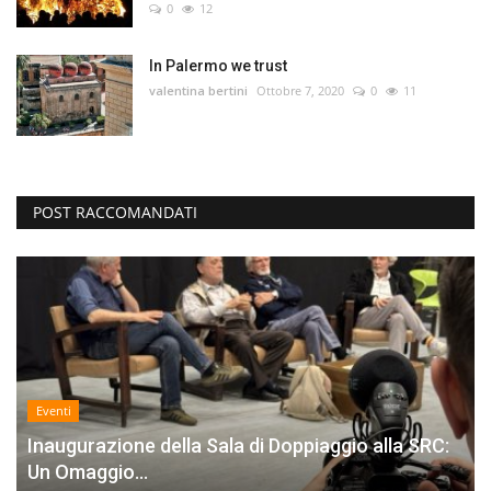
0
12
In Palermo we trust
valentina bertini
Ottobre 7, 2020
0
11
POST RACCOMANDATI
Eventi
Inaugurazione della Sala di Doppiaggio alla SRC:
Un Omaggio...