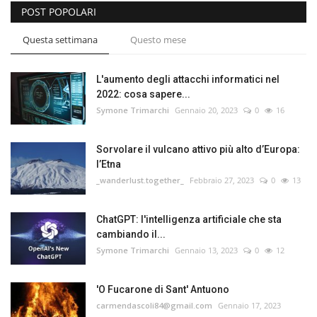
POST POPOLARI
Questa settimana
Questo mese
L'aumento degli attacchi informatici nel
2022: cosa sapere...
Symone Trimarchi
Gennaio 20, 2023
0
16
Sorvolare il vulcano attivo più alto d’Europa:
l’Etna
_wanderlust.together_
Febbraio 27, 2023
0
13
ChatGPT: l'intelligenza artificiale che sta
cambiando il...
Symone Trimarchi
Gennaio 13, 2023
0
12
'O Fucarone di Sant' Antuono
carmendascoli84@gmail.com
Gennaio 17, 2023