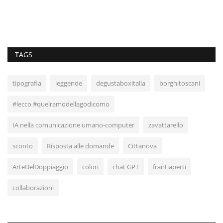
.
TAGS
tipografia
leggende
degustaboxitalia
borghitoscani
#lecco #quelramodellagodicomo
IA nella comunicazione umano-computer
zavattarello
sconto
Risposta alle domande
Cittanova
ArteDelDoppiaggio
colori
chat GPT
frantiaperti
collaborazioni