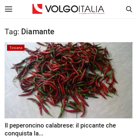
Tag:
Diamante
Accedi
Registra
Toscana
Home
La Community
Territorio
Il Fondatore
Dicono di noi
Il peperoncino calabrese: il piccante che
Entra nel Team
conquista la...