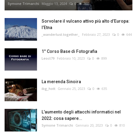
Symone Trimarchi
Maggio 13, 2024
0
360
Sorvolare il vulcano attivo più alto d’Europa:
l’Etna
_wanderlust.together_
Febbraio 27, 2023
0
644
1° Corso Base di Fotografia
Leoct79
Febbraio 10, 2023
0
899
La merenda Sinoira
ibg_hott
Gennaio 25, 2023
0
635
L'aumento degli attacchi informatici nel
2022: cosa sapere...
Symone Trimarchi
Gennaio 20, 2023
0
810