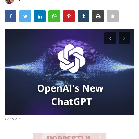
Entra nel Team
Tecnologia
Sapori
Partner
Recensioni
Contatti
Galleria
ChatGPT
Shop