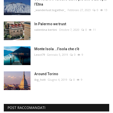
l’Etna
_wanderlust.together_
Febbraio 27, 2023
0
13
In Palermo we trust
valentina bertini
Ottobre 7, 2020
0
11
Monte Isola …l’isola che c’è
Leoct79
Gennaio 5, 2019
0
9
Around Torino
ibg_hott
Giugno 4, 2019
0
9
POST RACCOMANDATI