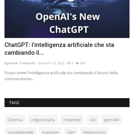
ChatGPT: l'intelligenza artificiale che sta
L
cambiando il...
In
Symone Trimarchi
Gennaio 13, 2023
0
667
Scopri come l'intelligenza artificiale sta cambiando il futuro della
comunicazione...
TAGS
Cosenza
volgotoscana
instameet
s23
igersrieti
volodellangelo
mangiare
Libri
Peperoncino