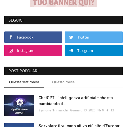
SEGUICI
Facebook
Twitter
Instagram
Telegram
POST POPOLARI
Questa settimana
Questo mese
ChatGPT: l'intelligenza artificiale che sta
cambiando il...
Symone Trimarchi
Gennaio 13, 2023
0
13
Sorvolare il vulcano attivo più alto d’Europa: