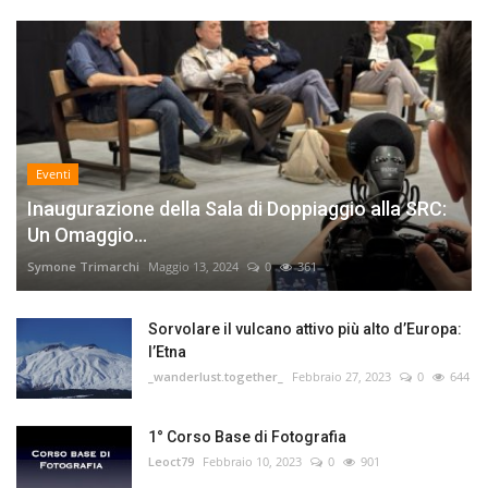
Eventi
Inaugurazione della Sala di Doppiaggio alla SRC:
Un Omaggio...
Symone Trimarchi
Maggio 13, 2024
0
361
Sorvolare il vulcano attivo più alto d’Europa:
l’Etna
_wanderlust.together_
Febbraio 27, 2023
0
644
1° Corso Base di Fotografia
Leoct79
Febbraio 10, 2023
0
901