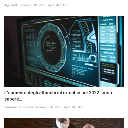
ibg_hott
Febbraio 10, 2021
0
1157
L'aumento degli attacchi informatici nel 2022: cosa
sapere...
Symone Trimarchi
Gennaio 20, 2023
0
813