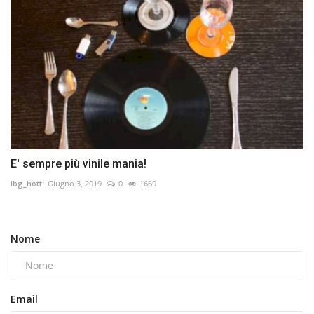
E' sempre più vinile mania!
ibg_hott
Giugno 3, 2019
0
1669
Nome
Email