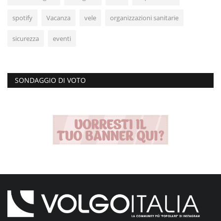
spotify
Vacanza
vele
organizzazioni sanitarie
sicurezza
eventi
SONDAGGIO DI VOTO