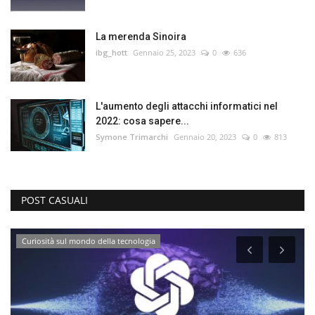
La merenda Sinoira
ibg_hott
Gennaio 25, 2023
0
636
L'aumento degli attacchi informatici nel
2022: cosa sapere...
Symone Trimarchi
Gennaio 20, 2023
0
813
POST CASUALI
Curiosità sul mondo della tecnologia