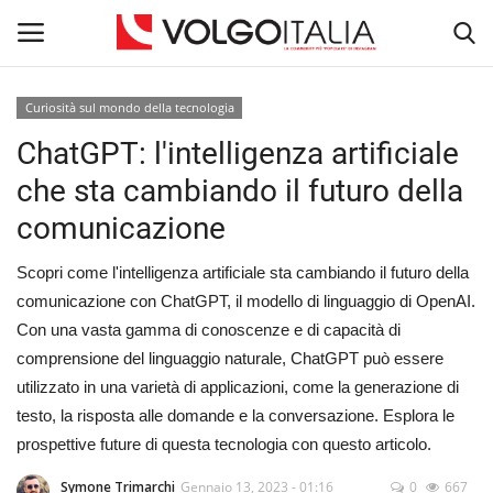
Curiosità sul mondo della tecnologia
Accedi
Registra
ChatGPT: l'intelligenza artificiale
che sta cambiando il futuro della
Home
comunicazione
La Community
Scopri come l'intelligenza artificiale sta cambiando il futuro della
comunicazione con ChatGPT, il modello di linguaggio di OpenAI.
Territorio
Con una vasta gamma di conoscenze e di capacità di
comprensione del linguaggio naturale, ChatGPT può essere
Il Fondatore
utilizzato in una varietà di applicazioni, come la generazione di
testo, la risposta alle domande e la conversazione. Esplora le
Dicono di noi
prospettive future di questa tecnologia con questo articolo.
Volgo Academy
Symone Trimarchi
Gennaio 13, 2023 - 01:16
0
667