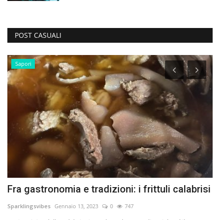
POST CASUALI
Sapori
Fra gastronomia e tradizioni: i frittuli calabrisi
1
Sparklingsvibes
Gennaio 13, 2023
0
747
Le