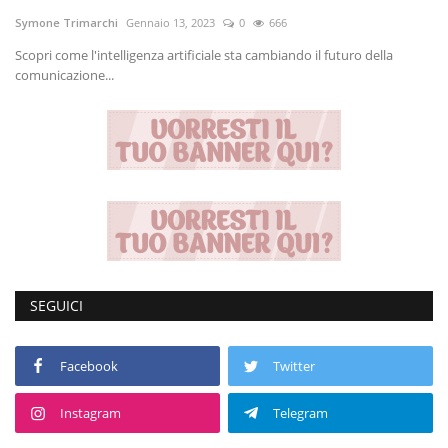
Symone Trimarchi
Gennaio 13, 2023
0
666
Volgo Academy
Scopri come l'intelligenza artificiale sta cambiando il futuro della
comunicazione...
Tecnologia
Sapori
Partner
Recensioni
Contatti
SEGUICI
Galleria
Facebook
Twitter
Shop
Instagram
Telegram