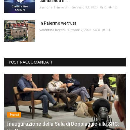
cambiando il...
Symone Trimarchi
Gennaio 13, 2023
0
12
In Palermo we trust
valentina bertini
Ottobre 7, 2020
0
11
POST RACCOMANDATI
Eventi
Inaugurazione della Sala di Doppiaggio alla SRC: