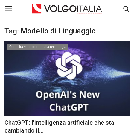
Tag:
Modello di Linguaggio
Accedi
Registra
Curiosità sul mondo della tecnologia
Home
La Community
Territorio
Il Fondatore
Dicono di noi
ChatGPT: l'intelligenza artificiale che sta
Entra nel Team
cambiando il...