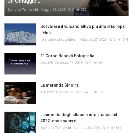
Un Omaggio...
Symone Trimarchi
Maggio 13, 2024
0
361
Sorvolare il vulcano attivo più alto d’Europa:
l’Etna
_wanderlust.together_
Febbraio 27, 2023
0
644
1° Corso Base di Fotografia
Leoct79
Febbraio 10, 2023
0
901
La merenda Sinoira
ibg_hott
Gennaio 25, 2023
0
635
L'aumento degli attacchi informatici nel
2022: cosa sapere...
Symone Trimarchi
Gennaio 20, 2023
0
811