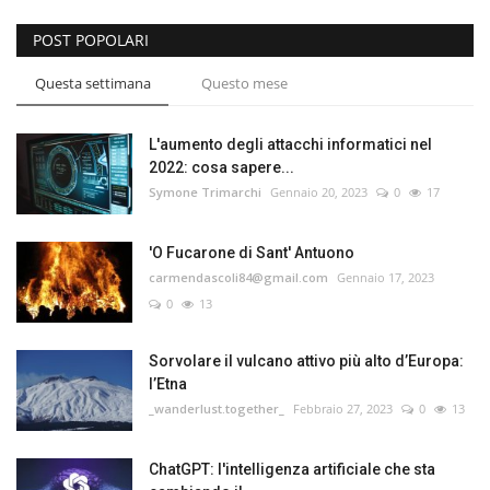
POST POPOLARI
Questa settimana
Questo mese
L'aumento degli attacchi informatici nel
2022: cosa sapere...
Symone Trimarchi
Gennaio 20, 2023
0
17
'O Fucarone di Sant' Antuono
carmendascoli84@gmail.com
Gennaio 17, 2023
0
13
Sorvolare il vulcano attivo più alto d’Europa:
l’Etna
_wanderlust.together_
Febbraio 27, 2023
0
13
ChatGPT: l'intelligenza artificiale che sta