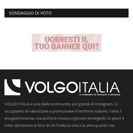
SONDAGGIO DI VOTO
VOLGO ITALIA è una delle community più grandi di Instagram. Ci
occupiamo di valorizzare e promuovere il territorio italiano, l'arte, l'
enogastronomia, ma anche la musica e giovani emergenti, lo sport e
tutto attraverso le foto di chi l'Italia la vive e la ama quanto noi.