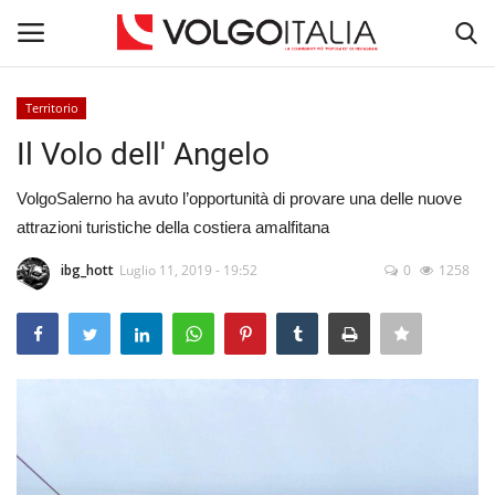
Territorio
Accedi
Registra
Il Volo dell' Angelo
Home
VolgoSalerno ha avuto l’opportunità di provare una delle nuove
attrazioni turistiche della costiera amalfitana
La Community
ibg_hott
Luglio 11, 2019 - 19:52
0
1258
Territorio
Il Fondatore
Dicono di noi
Entra nel Team