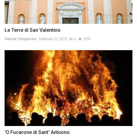
Le Terre di San Valentino
Valeria Temperoni
Febbraio 12, 2019
0
1570
'O Fucarone di Sant' Antuono