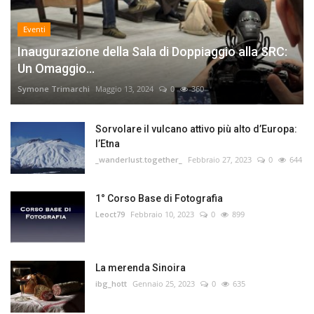
Eventi
Inaugurazione della Sala di Doppiaggio alla SRC:
Un Omaggio...
Symone Trimarchi
Maggio 13, 2024
0
360
Sorvolare il vulcano attivo più alto d’Europa:
l’Etna
_wanderlust.together_
Febbraio 27, 2023
0
644
1° Corso Base di Fotografia
Leoct79
Febbraio 10, 2023
0
899
La merenda Sinoira
ibg_hott
Gennaio 25, 2023
0
635