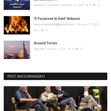
Symone Trimarchi
Gennaio 13, 2023
0
12
'O Fucarone di Sant' Antuono
carmendascoli84@gmail.com
Gennaio 17, 2023
0
12
Around Torino
ibg_hott
Giugno 4, 2019
0
10
POST RACCOMANDATI