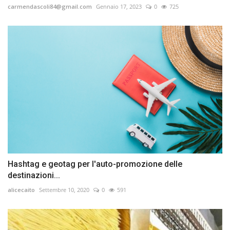
carmendascoli84@gmail.com
Gennaio 17, 2023
0
725
Hashtag e geotag per l'auto-promozione delle
destinazioni...
alicecaito
Settembre 10, 2020
0
591