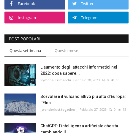
Facebook
Twitter
Instagram
Telegram
POST POPOLARI
Questa settimana
Questo mese
L'aumento degli attacchi informatici nel
2022: cosa sapere...
Symone Trimarchi
Gennaio 20, 2023
0
16
Sorvolare il vulcano attivo più alto d’Europa:
l’Etna
_wanderlust.together_
Febbraio 27, 2023
0
13
ChatGPT: l'intelligenza artificiale che sta
cambiando il...