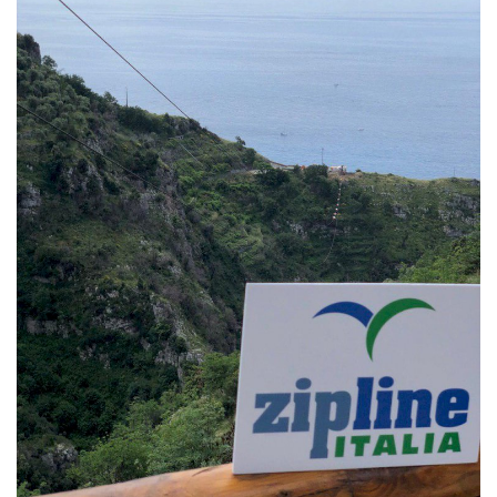
Volgo Academy
Tecnologia
Sapori
Partner
Recensioni
Contatti
Galleria
Shop