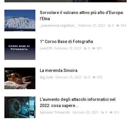
Sorvolare il vulcano attivo più alto d’Europa:
l’Etna
_wanderlust.together_
Febbraio 27, 2023
0
644
1° Corso Base di Fotografia
Leoct79
Febbraio 10, 2023
0
901
La merenda Sinoira
ibg_hott
Gennaio 25, 2023
0
635
L'aumento degli attacchi informatici nel
2022: cosa sapere...
Symone Trimarchi
Gennaio 20, 2023
0
812