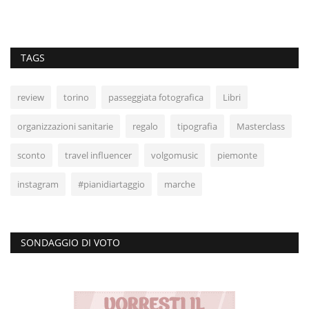
TAGS
review
torino
passeggiata fotografica
Libri
organizzazioni sanitarie
regalo
tipografia
Masterclass
sconto
travel influencer
volgomusic
piemonte
instagram
#pianidiartaggio
marche
SONDAGGIO DI VOTO