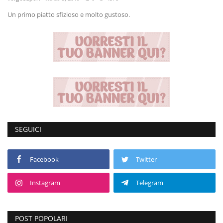
Un primo piatto sfizioso e molto gustoso.
Volgo Academy
Tecnologia
Sapori
Partner
Recensioni
SEGUICI
Contatti
Facebook
Twitter
Galleria
Instagram
Telegram
Shop
POST POPOLARI