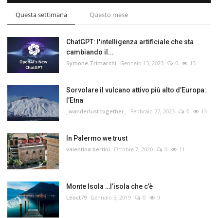
Questa settimana
Questo mese
ChatGPT: l'intelligenza artificiale che sta
cambiando il...
Symone Trimarchi
Gennaio 13, 2023
0
13
Sorvolare il vulcano attivo più alto d’Europa:
l’Etna
_wanderlust.together_
Febbraio 27, 2023
0
13
In Palermo we trust
valentina bertini
Ottobre 7, 2020
0
11
Monte Isola …l’isola che c’è
Leoct79
Gennaio 5, 2019
0
9