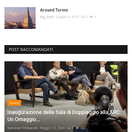
Around Torino
ibg_hott
Giugno 4, 2019
0
9
POST RACCOMANDATI
Eventi
Inaugurazione della Sala di Doppiaggio alla SRC:
Un Omaggio...
Symone Trimarchi
Maggio 13, 2024
0
361