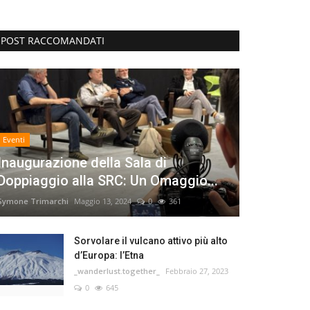
POST RACCOMANDATI
Eventi
Inaugurazione della Sala di
Doppiaggio alla SRC: Un Omaggio...
Symone Trimarchi
Maggio 13, 2024
0
361
Sorvolare il vulcano attivo più alto
d’Europa: l’Etna
_wanderlust.together_
Febbraio 27, 2023
0
645