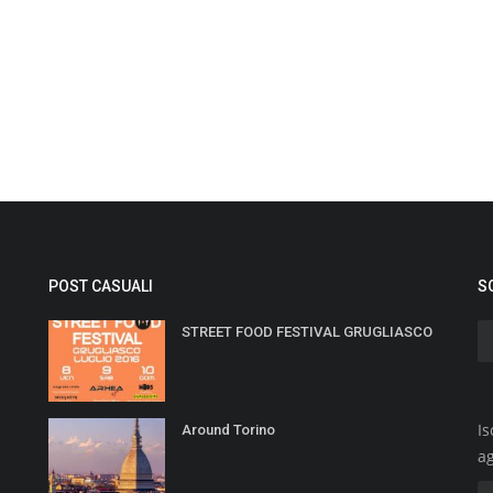
POST CASUALI
S
STREET FOOD FESTIVAL GRUGLIASCO
Is
Around Torino
a