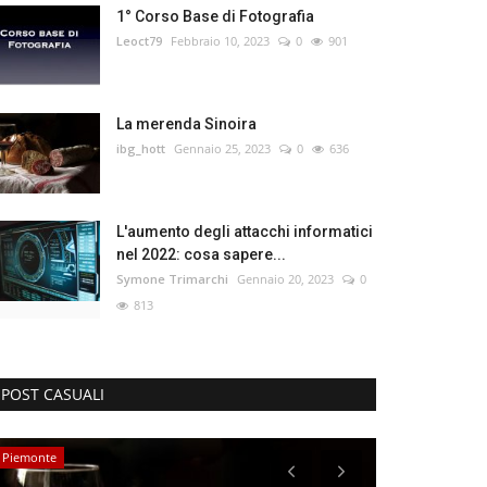
1° Corso Base di Fotografia
Leoct79
Febbraio 10, 2023
0
901
La merenda Sinoira
ibg_hott
Gennaio 25, 2023
0
636
L'aumento degli attacchi informatici
nel 2022: cosa sapere...
Symone Trimarchi
Gennaio 20, 2023
0
813
POST CASUALI
Piemonte
Toscana