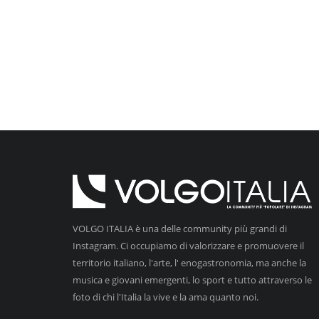
VOLGO ITALIA è una delle community più grandi di
Instagram. Ci occupiamo di valorizzare e promuovere il
territorio italiano, l'arte, l' enogastronomia, ma anche la
musica e giovani emergenti, lo sport e tutto attraverso le
foto di chi l'Italia la vive e la ama quanto noi.