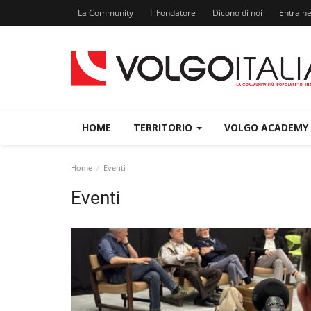
La Community
Il Fondatore
Dicono di noi
Entra n
HOME
TERRITORIO
VOLGO ACADEMY
Home
Eventi
Eventi