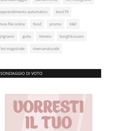
Apprendimento automatico
leoct79
invia file online
food
promo
K&F
grignano
golia
Veneto
borghitoscani
Tesi magistrale
riservanaturale
SONDAGGIO DI VOTO