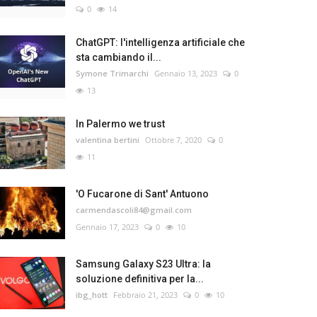
0
14
ChatGPT: l'intelligenza artificiale che
sta cambiando il...
Symone Trimarchi
Gennaio 13, 2023
0
13
In Palermo we trust
valentina bertini
Ottobre 7, 2020
0
11
'O Fucarone di Sant' Antuono
carmendascoli84@gmail.com
Gennaio 17, 2023
0
10
Samsung Galaxy S23 Ultra: la
soluzione definitiva per la...
ibg_hott
Febbraio 21, 2023
0
10