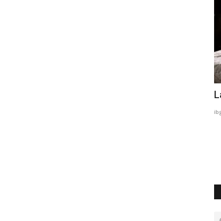
ensioni
Degustabox... che sorpresa!
L
4
volgosapori
Marzo 3, 2019
0
1624
ib
nsioni. Fino
La food box a sorpresa direttamente a casa tua!