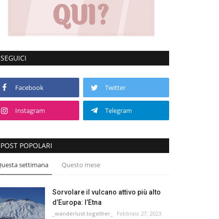
SEGUICI
Facebook
Twitter
Instagram
Telegram
POST POPOLARI
uesta settimana
Questo mese
Sorvolare il vulcano attivo più alto
d’Europa: l’Etna
_wanderlust.together_
Febbraio 27, 2023