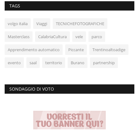
TAGS
volgo italia
Viaggi
TECNICHEFOTOGRAFICHE
Masterclass
CalabriaCultura
vele
parco
Apprendimento automatico
Piccante
Trentinoaltoadige
evento
saal
territorio
Burano
partnership
SONDAGGIO DI VOTO