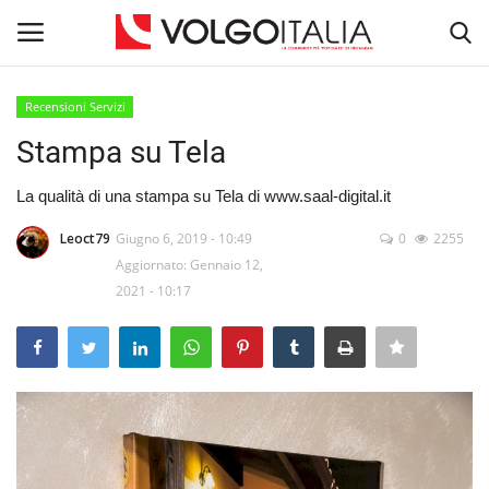
Recensioni Servizi
Accedi
Registra
Stampa su Tela
Home
La qualità di una stampa su Tela di www.saal-digital.it
Leoct79
Giugno 6, 2019 - 10:49
0
2255
La Community
Aggiornato: Gennaio 12,
2021 - 10:17
Territorio
Il Fondatore
Dicono di noi
Entra nel Team