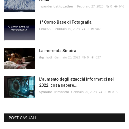
_wanderlust.together_
Febbraio 27, 2023
0
646
1° Corso Base di Fotografia
Leoct79
Febbraio 10, 2023
0
902
La merenda Sinoira
ibg_hott
Gennaio 25, 2023
0
637
L'aumento degli attacchi informatici nel
2022: cosa sapere...
Symone Trimarchi
Gennaio 20, 2023
0
815
POST CASUALI