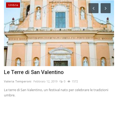
Umbria
Le Terre di San Valentino
U
Valeria Temperoni
Febbraio 12, 2019
0
1572
va
Le terre di San Valentino, un festival nato per celebrare le tradizioni
umbre.