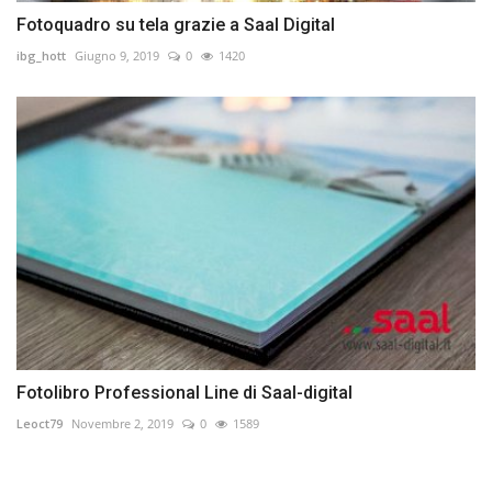
Fotoquadro su tela grazie a Saal Digital
ibg_hott
Giugno 9, 2019
0
1420
Fotolibro Professional Line di Saal-digital
Leoct79
Novembre 2, 2019
0
1589