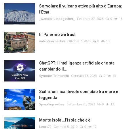
Sorvolare il vulcano attivo più alto d’Europa:
l’Etna
_wanderlust.together_
Febbraio 27, 2023
0
15
In Palermo we trust
valentina bertini
Ottobre 7, 2020
0
13
ChatGPT: l'intelligenza artificiale che sta
cambiando il...
Symone Trimarchi
Gennaio 13, 2023
0
13
Scilla: un incantevole connubio tra mare e
leggenda
Sparklingsvibes
Settembre 25, 2023
0
13
Monte Isola …l’isola che c’è
Leoct79
Gennaio 5, 2019
0
12