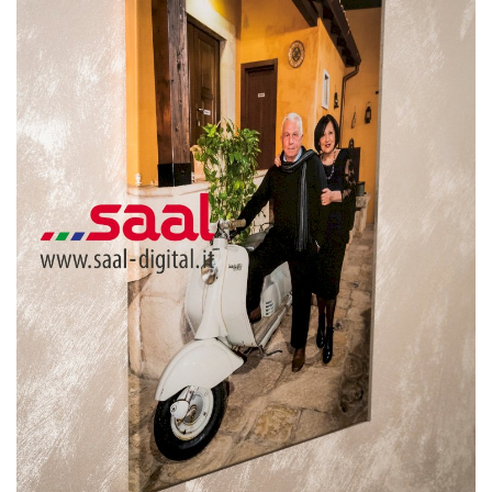
Volgo Academy
Tecnologia
Sapori
Partner
Recensioni
Contatti
Galleria
Shop