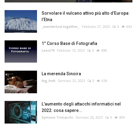
Sorvolare il vulcano attivo più alto d’Europa:
l’Etna
_wanderlust.together_
Febbraio 27, 2023
0
643
1° Corso Base di Fotografia
Leoct79
Febbraio 10, 2023
0
898
La merenda Sinoira
ibg_hott
Gennaio 25, 2023
0
634
L'aumento degli attacchi informatici nel
2022: cosa sapere...
Symone Trimarchi
Gennaio 20, 2023
0
809