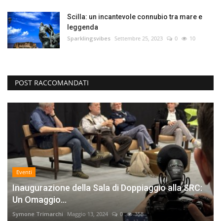
Scilla: un incantevole connubio tra mare e
leggenda
Sparklingsvibes
Settembre 25, 2023
0
10
POST RACCOMANDATI
Eventi
Inaugurazione della Sala di Doppiaggio alla SRC:
Un Omaggio...
Symone Trimarchi
Maggio 13, 2024
0
358