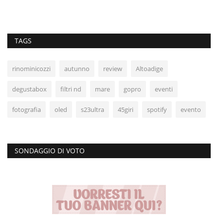
TAGS
rinominicozzi
autunno
review
Altoadige
degustabox
filtri nd
mare
gopro
eventi
fotografia
oled
s23ultra
45giri
spotify
evento
SONDAGGIO DI VOTO