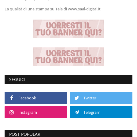
La qualità di una stampa su Tela di www.saal-digital.it
Volgo Academy
Tecnologia
Sapori
Partner
Recensioni
SEGUICI
Contatti
Facebook
Twitter
Galleria
Instagram
Telegram
Shop
POST POPOLARI