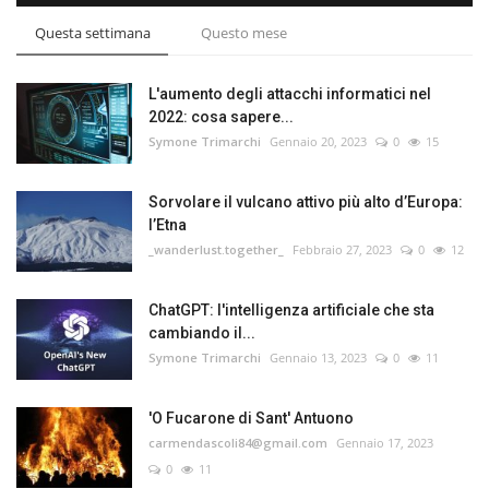
Questa settimana
Questo mese
L'aumento degli attacchi informatici nel
2022: cosa sapere...
Symone Trimarchi
Gennaio 20, 2023
0
15
Sorvolare il vulcano attivo più alto d’Europa:
l’Etna
_wanderlust.together_
Febbraio 27, 2023
0
12
ChatGPT: l'intelligenza artificiale che sta
cambiando il...
Symone Trimarchi
Gennaio 13, 2023
0
11
'O Fucarone di Sant' Antuono
carmendascoli84@gmail.com
Gennaio 17, 2023
0
11