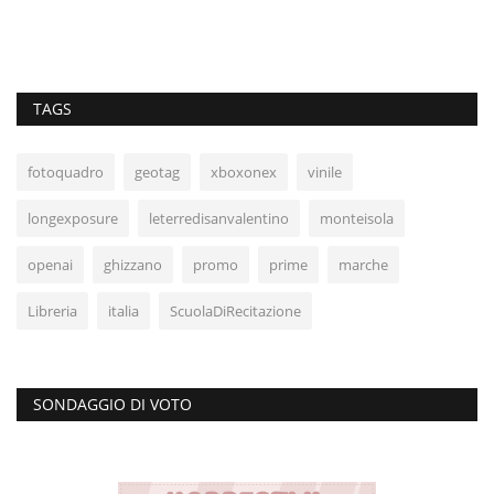
TAGS
fotoquadro
geotag
xboxonex
vinile
longexposure
leterredisanvalentino
monteisola
openai
ghizzano
promo
prime
marche
Libreria
italia
ScuolaDiRecitazione
SONDAGGIO DI VOTO