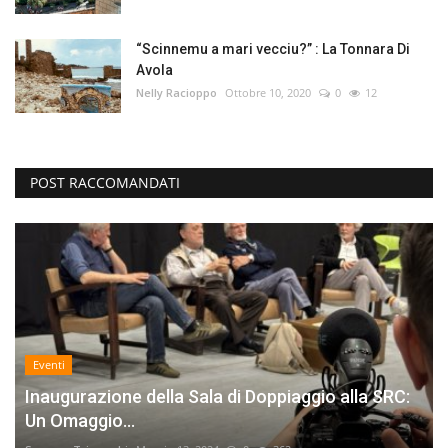
“Scinnemu a mari vecciu?” : La Tonnara Di
Avola
Nelly Racioppo
Ottobre 10, 2020
0
12
POST RACCOMANDATI
Eventi
Inaugurazione della Sala di Doppiaggio alla SRC:
Un Omaggio...