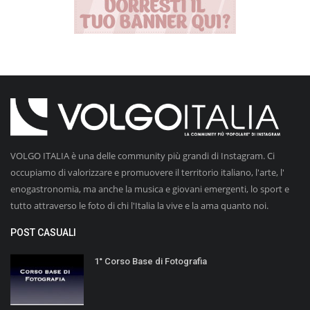
VOLGO ITALIA è una delle community più grandi di Instagram. Ci
occupiamo di valorizzare e promuovere il territorio italiano, l'arte, l'
enogastronomia, ma anche la musica e giovani emergenti, lo sport e
tutto attraverso le foto di chi l'Italia la vive e la ama quanto noi.
POST CASUALI
1° Corso Base di Fotografia