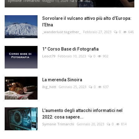
Symone Trimarchi
Maggio 13, 2024
0
362
Sorvolare il vulcano attivo più alto d’Europa:
l’Etna
_wanderlust.together_
Febbraio 27, 2023
0
646
1° Corso Base di Fotografia
Leoct79
Febbraio 10, 2023
0
902
La merenda Sinoira
ibg_hott
Gennaio 25, 2023
0
637
L'aumento degli attacchi informatici nel
2022: cosa sapere...
Symone Trimarchi
Gennaio 20, 2023
0
814