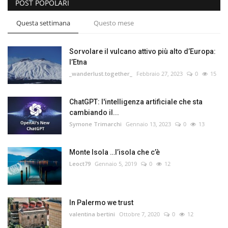
POST POPOLARI
Questa settimana
Questo mese
Sorvolare il vulcano attivo più alto d’Europa:
l’Etna
_wanderlust.together_
Febbraio 27, 2023
0
15
ChatGPT: l'intelligenza artificiale che sta
cambiando il...
Symone Trimarchi
Gennaio 13, 2023
0
13
Monte Isola …l’isola che c’è
Leoct79
Gennaio 5, 2019
0
12
In Palermo we trust
valentina bertini
Ottobre 7, 2020
0
12