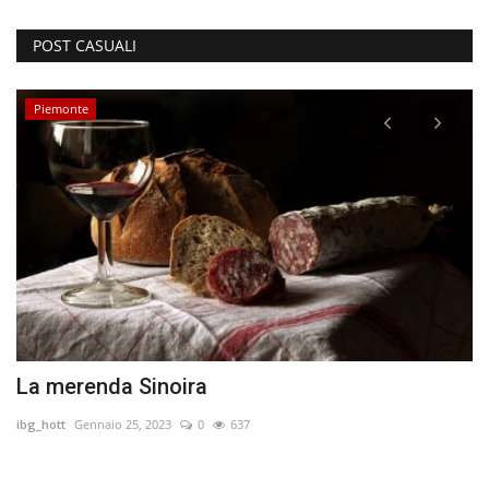
POST CASUALI
Piemonte
le
La merenda Sinoira
K
ibg_hott
Gennaio 25, 2023
0
637
Le