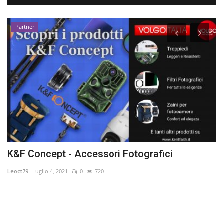
Partner
K&F Concept - Accessori Fotografici
S
Leoct79
Luglio 4, 2021
0
720
Fr
La
ki