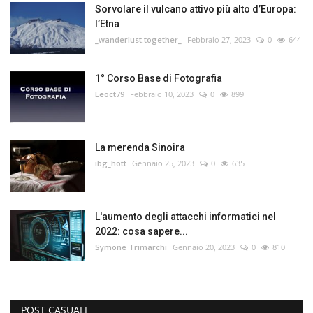
Sorvolare il vulcano attivo più alto d’Europa:
l’Etna
_wanderlust.together_
Febbraio 27, 2023
0
644
1° Corso Base di Fotografia
Leoct79
Febbraio 10, 2023
0
899
La merenda Sinoira
ibg_hott
Gennaio 25, 2023
0
635
L'aumento degli attacchi informatici nel
2022: cosa sapere...
Symone Trimarchi
Gennaio 20, 2023
0
810
POST CASUALI