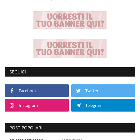
Volgo Academy
Tecnologia
Sapori
Partner
SEGUICI
Recensioni
Contatti
Facebook
Twitter
Instagram
Telegram
Galleria
Shop
POST POPOLARI
Questa settimana
Questo mese