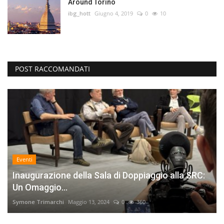
Around Torino
ibg_hott
Giugno 4, 2019
0
10
POST RACCOMANDATI
Eventi
Inaugurazione della Sala di Doppiaggio alla SRC:
Un Omaggio...
Symone Trimarchi
Maggio 13, 2024
0
360