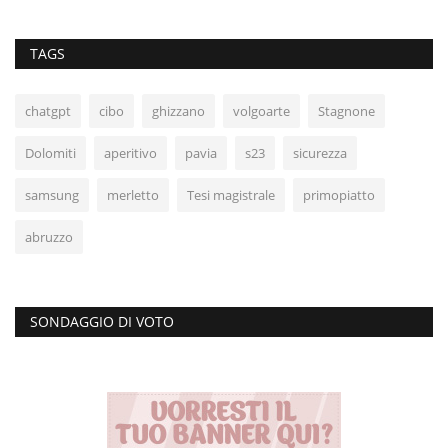
TAGS
chatgpt
cibo
ghizzano
volgoarte
Stagnone
Dolomiti
aperitivo
pavia
s23
sicurezza
samsung
merletto
Tesi magistrale
primopiatto
abruzzo
SONDAGGIO DI VOTO