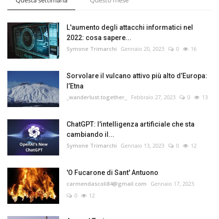
L'aumento degli attacchi informatici nel
2022: cosa sapere...
Symone Trimarchi
Gennaio 20, 2023
0
16
Sorvolare il vulcano attivo più alto d’Europa:
l’Etna
_wanderlust.together_
Febbraio 27, 2023
0
13
ChatGPT: l'intelligenza artificiale che sta
cambiando il...
Symone Trimarchi
Gennaio 13, 2023
0
12
'O Fucarone di Sant' Antuono
carmendascoli84@gmail.com
Gennaio 17, 2023
0
12