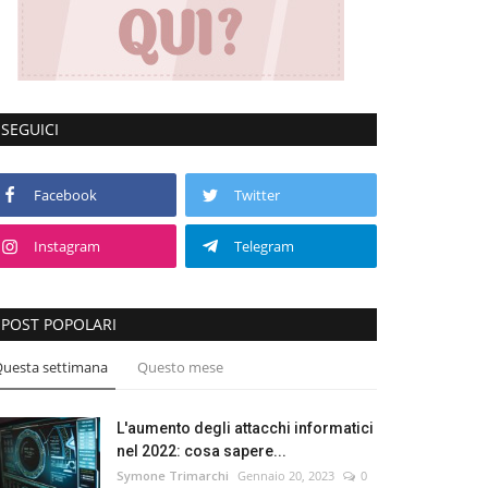
SEGUICI
Facebook
Twitter
Instagram
Telegram
POST POPOLARI
uesta settimana
Questo mese
L'aumento degli attacchi informatici
nel 2022: cosa sapere...
Symone Trimarchi
Gennaio 20, 2023
0