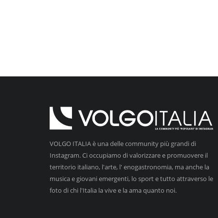
VOLGO ITALIA è una delle community più grandi di
Instagram. Ci occupiamo di valorizzare e promuovere il
territorio italiano, l'arte, l' enogastronomia, ma anche la
musica e giovani emergenti, lo sport e tutto attraverso le
foto di chi l'Italia la vive e la ama quanto noi.