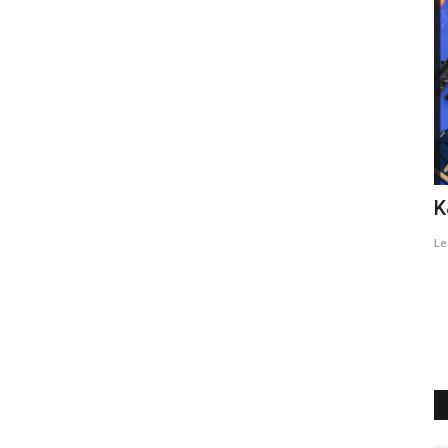
o
Hashtag e geotag per l'auto-
K
promozione delle destinazioni...
Le
alicecaito
Settembre 10, 2020
0
591
In futuro le destinazioni turistiche saranno in grado di auto-
promuoversi su Instagram...