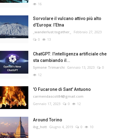
16
Sorvolare il vulcano attivo più alto
d’Europa: l’Etna
_wanderlust.together_
Febbraio 27, 2023
0
13
ChatGPT: l'intelligenza artificiale che
sta cambiando il...
Symone Trimarchi
Gennaio 13, 2023
0
12
'O Fucarone di Sant' Antuono
carmendascoli84@gmail.com
Gennaio 17, 2023
0
12
Around Torino
ibg_hott
Giugno 4, 2019
0
10