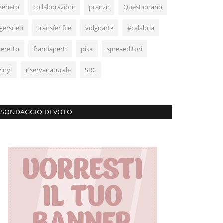
Veneto
collaborazioni
pranzo
Questionario
igersrieti
transfer file
volgoarte
#calabria
ceretto
frantiaperti
pisa
spreaeditori
vinyl
riservanaturale
SRC
SONDAGGIO DI VOTO