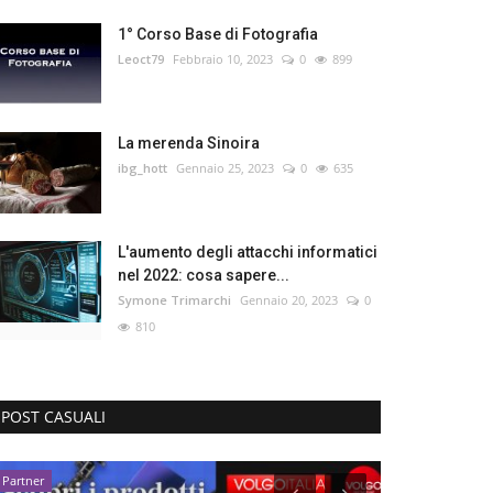
1° Corso Base di Fotografia
Leoct79
Febbraio 10, 2023
0
899
La merenda Sinoira
ibg_hott
Gennaio 25, 2023
0
635
L'aumento degli attacchi informatici
nel 2022: cosa sapere...
Symone Trimarchi
Gennaio 20, 2023
0
810
POST CASUALI
Partner
Partner