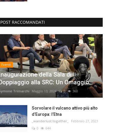
POST RACCOMANDATI
Eventi
Inaugurazione della Sala di
Doppiaggio alla SRC: Un Omaggio...
Symone Trimarchi
Maggio 13, 2024
0
360
Sorvolare il vulcano attivo più alto
d’Europa: l’Etna
_wanderlust.together_
Febbraio 27, 2023
0
644