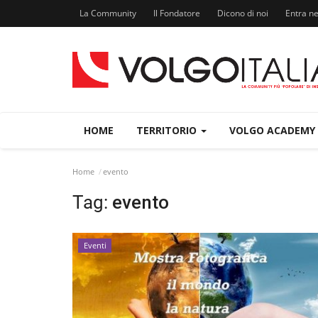
La Community
Il Fondatore
Dicono di noi
Entra n
HOME
TERRITORIO
VOLGO ACADEMY
Home
evento
Tag:
evento
Eventi