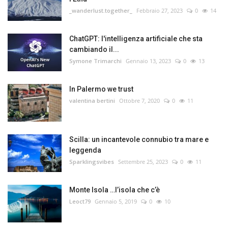
_wanderlust.together_
Febbraio 27, 2023
0
14
ChatGPT: l'intelligenza artificiale che sta
cambiando il...
Symone Trimarchi
Gennaio 13, 2023
0
13
In Palermo we trust
valentina bertini
Ottobre 7, 2020
0
11
Scilla: un incantevole connubio tra mare e
leggenda
Sparklingsvibes
Settembre 25, 2023
0
11
Monte Isola …l’isola che c’è
Leoct79
Gennaio 5, 2019
0
10