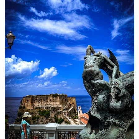
Volgo Academy
Tecnologia
Sapori
Partner
Recensioni
Galleria
Contatti
Shop