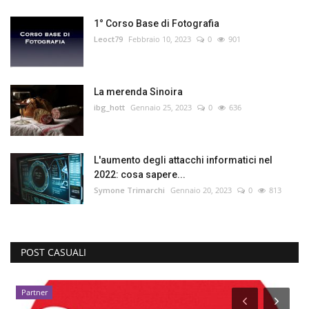
1° Corso Base di Fotografia
Leoct79
Febbraio 10, 2023
0
901
La merenda Sinoira
ibg_hott
Gennaio 25, 2023
0
636
L'aumento degli attacchi informatici nel
2022: cosa sapere...
Symone Trimarchi
Gennaio 20, 2023
0
813
POST CASUALI
Partner