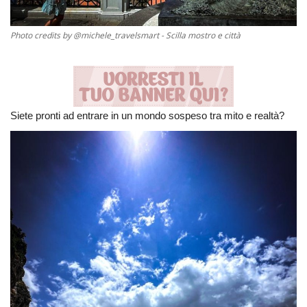
Photo credits by @michele_travelsmart - Scilla mostro e città
Siete pronti ad entrare in un mondo sospeso tra mito e realtà?