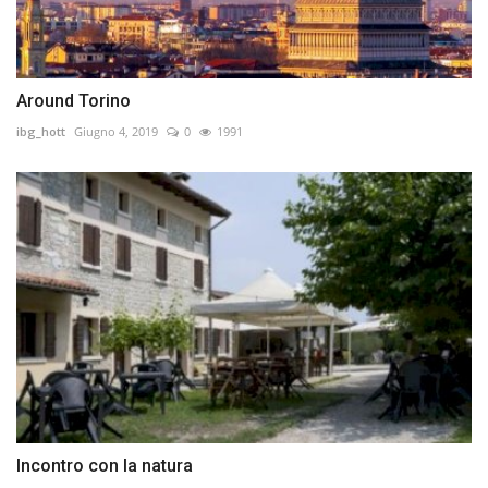
Around Torino
ibg_hott
Giugno 4, 2019
0
1991
Incontro con la natura