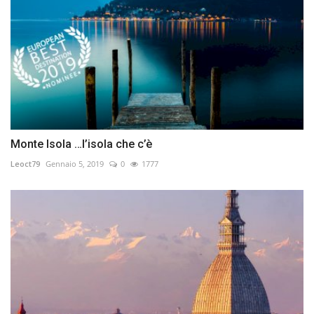
Monte Isola …l’isola che c’è
Leoct79
Gennaio 5, 2019
0
1777