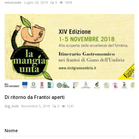
intoinside
Luglio 20, 2019
0
1694
Di ritorno da Frantoi aperti
ibg_hott
Novembre 5, 2018
0
1241
Nome