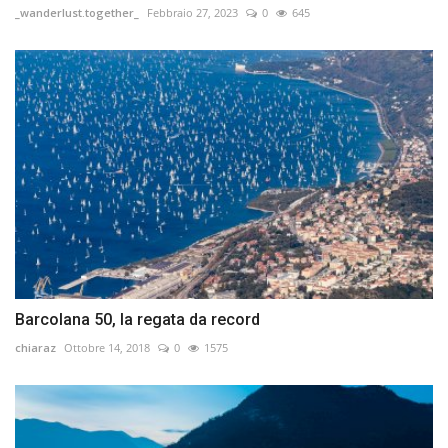
_wanderlust.together_
Febbraio 27, 2023
0
645
Barcolana 50, la regata da record
chiaraz
Ottobre 14, 2018
0
1575