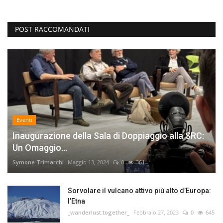
POST RACCOMANDATI
Eventi
Inaugurazione della Sala di Doppiaggio alla SRC:
Un Omaggio...
Symone Trimarchi
Maggio 13, 2024
0
361
Sorvolare il vulcano attivo più alto d’Europa:
l’Etna
_wanderlust.together_
Febbraio 27, 2023
0
645