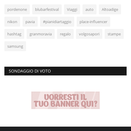
pordenone
blubarfestival
Viaggi
auto
Altoadige
nikon
pavia
#pianidiartaggio
place-influencer
hashtag
granmoravia
regalo
volgosapori
stampe
samsung
SONDAGGIO DI VOTO