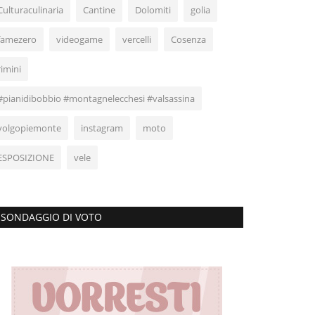
Culturaculinaria
Cantine
Dolomiti
golia
famezero
videogame
vercelli
Cosenza
rimini
#pianidibobbio #montagnelecchesi #valsassina
volgopiemonte
instagram
moto
ESPOSIZIONE
vele
SONDAGGIO DI VOTO