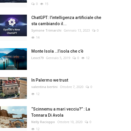
0
15
ChatGPT: l'intelligenza artificiale che
sta cambiando il...
Symone Trimarchi
Gennaio 13, 2023
0
14
Monte Isola …l’isola che c’è
Leoct79
Gennaio 5, 2019
0
12
In Palermo we trust
valentina bertini
Ottobre 7, 2020
0
12
“Scinnemu a mari vecciu?” : La
Tonnara Di Avola
Nelly Racioppo
Ottobre 10, 2020
0
12