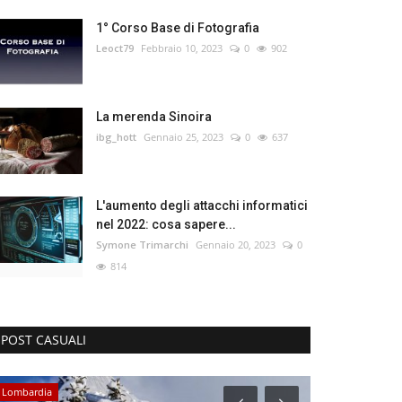
1° Corso Base di Fotografia
Leoct79
Febbraio 10, 2023
0
902
La merenda Sinoira
ibg_hott
Gennaio 25, 2023
0
637
L'aumento degli attacchi informatici
nel 2022: cosa sapere...
Symone Trimarchi
Gennaio 20, 2023
0
814
POST CASUALI
Lombardia
Toscana