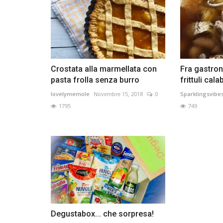
Crostata alla marmellata con
Fra gastrono
pasta frolla senza burro
frittuli cala
lovelymemole
Novembre 15, 2018
0
Sparklingsvibe
1795
749
Degustabox... che sorpresa!