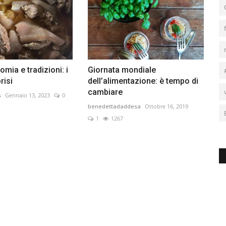
mia e tradizioni: i
Giornata mondiale
brisi
dell’alimentazione: è tempo di
cambiare
s
Gennaio 13, 2023
0
benedettadaddesa
Ottobre 16, 2019
1
1267