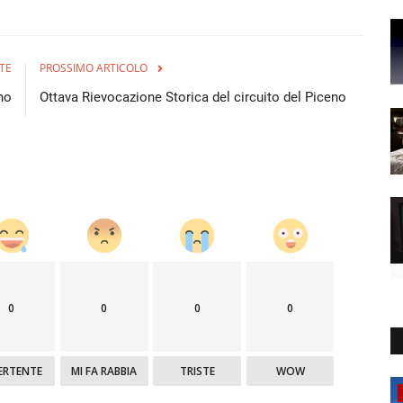
TE
PROSSIMO ARTICOLO
no
Ottava Rievocazione Storica del circuito del Piceno
0
0
0
0
ERTENTE
MI FA RABBIA
TRISTE
WOW
Partner