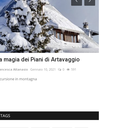
a magia dei Piani di Artavaggio
Peccioli tra
installazio
ancesca Attanasio
Gennaio 10, 2021
0
591
Maria291285
Febb
cursione in montagna
Un borgo storico 
contemporanea.
TAGS