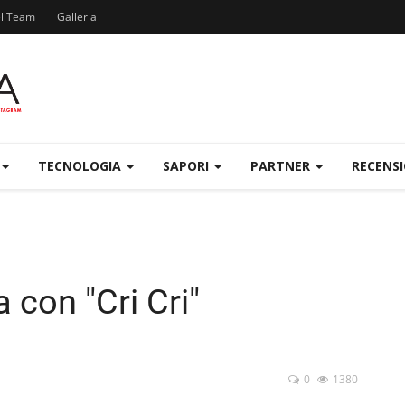
el Team
Galleria
TECNOLOGIA
SAPORI
PARTNER
RECENS
 con "Cri Cri"
0
1380