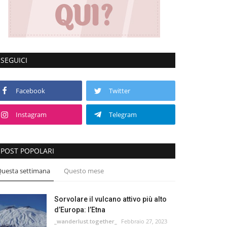
SEGUICI
Facebook
Twitter
Instagram
Telegram
POST POPOLARI
uesta settimana
Questo mese
Sorvolare il vulcano attivo più alto
d’Europa: l’Etna
_wanderlust.together_
Febbraio 27, 2023