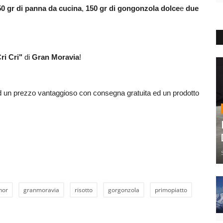
50 gr di panna da cucina
,
150 gr di gongonzola dolce
e
due
ri Cri"
di
Gran Moravia
!
ad un prezzo vantaggioso con consegna gratuita ed un prodotto
hor
granmoravia
risotto
gorgonzola
primopiatto