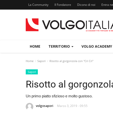
La Community
Il Fondatore
Dicono di noi
Entra n
HOME
TERRITORIO
VOLGO ACADEMY
Home
Sapori
Risotto al gorgonzola con "Cri Cri"
Sapori
Risotto al gorgonzola
Un primo piatto sfizioso e molto gustoso.
volgosapori
Marzo 3, 2019 - 09:55