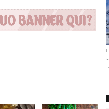
witt e
Teatro La Fenice
L
ibg_hott
Giugno 4, 2019
0
1264
Fr
VOLGO è media partner dal 2017 del teatro La Fenice
Es
 conosciuta