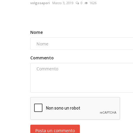
volgosapori
Marzo 3, 2019
0
1626
Nome
Commento
Posta un commento