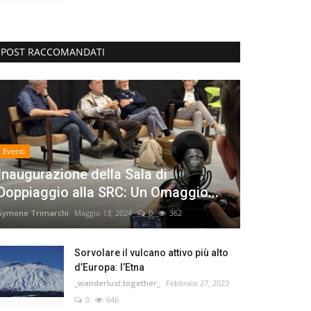
POST RACCOMANDATI
Eventi
Inaugurazione della Sala di
Doppiaggio alla SRC: Un Omaggio...
Symone Trimarchi
Maggio 13, 2024
0
362
Sorvolare il vulcano attivo più alto
d’Europa: l’Etna
_wanderlust.together_
Febbraio 27, 2023
0
646