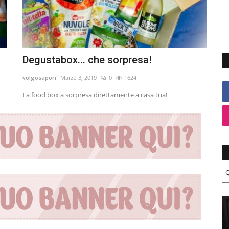
Degustabox... che sorpresa!
volgosapori
Marzo 3, 2019
0
1624
La food box a sorpresa direttamente a casa tua!
Q