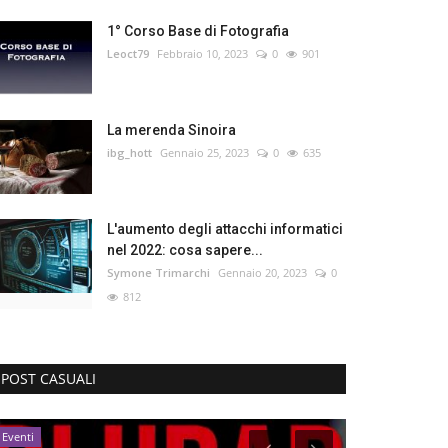
1° Corso Base di Fotografia
Leoct79
Febbraio 10, 2023
0
901
La merenda Sinoira
ibg_hott
Gennaio 25, 2023
0
635
L'aumento degli attacchi informatici
nel 2022: cosa sapere...
Symone Trimarchi
Gennaio 20, 2023
0
812
POST CASUALI
Eventi
Lombardia