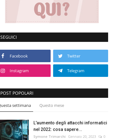
SEGUICI
Facebook
Twitter
Instagram
Telegram
POST POPOLARI
uesta settimana
Questo mese
L'aumento degli attacchi informatici
nel 2022: cosa sapere...
Symone Trimarchi
Gennaio 20, 2023
0