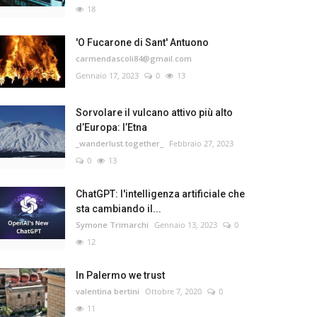
18
'O Fucarone di Sant' Antuono
carmendascoli84@gmail.com
Gennaio 17, 2023
0
13
Sorvolare il vulcano attivo più alto
d’Europa: l’Etna
_wanderlust.together_
Febbraio 27, 2023
0
13
ChatGPT: l'intelligenza artificiale che
sta cambiando il...
Symone Trimarchi
Gennaio 13, 2023
0
12
In Palermo we trust
valentina bertini
Ottobre 7, 2020
0
11