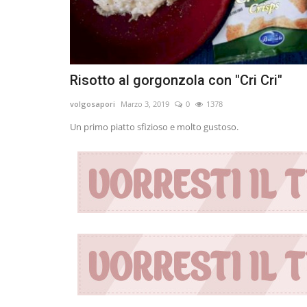
Risotto al gorgonzola con "Cri Cri"
volgosapori
Marzo 3, 2019
0
1378
Un primo piatto sfizioso e molto gustoso.