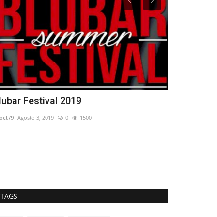
lubar Festival 2019
Piani di Bo
oct79
Agosto 3, 2019
0
1500
Francesca Attanas
TAGS