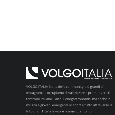
VOLGO ITALIA è una delle community più grandi di
Instagram. Ci occupiamo di valorizzare e promuovere il
territorio italiano, l'arte, l' enogastronomia, ma anche la
musica e giovani emergenti, lo sport e tutto attraverso le
foto di chi l'Italia la vive e la ama quanto noi.