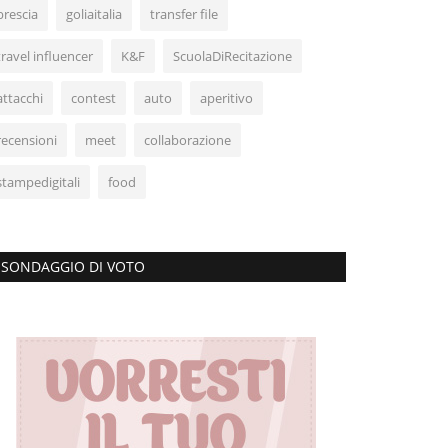
brescia
goliaitalia
transfer file
travel influencer
K&F
ScuolaDiRecitazione
attacchi
contest
auto
aperitivo
recensioni
meet
collaborazione
stampedigitali
food
SONDAGGIO DI VOTO