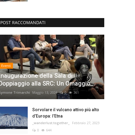
POST RACCOMANDATI
Eventi
Inaugurazione della Sala di
Doppiaggio alla SRC: Un Omaggio...
Symone Trimarchi
Maggio 13, 2024
0
361
Sorvolare il vulcano attivo più alto
d’Europa: l’Etna
_wanderlust.together_
Febbraio 27, 2023
0
644