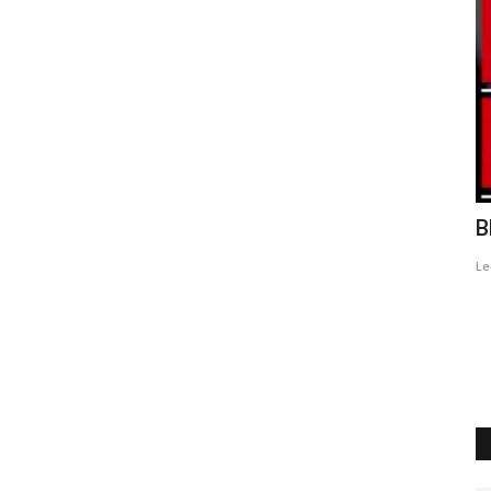
o nel
Modalità di esposizione
B
Leoct79
Giugno 5, 2019
0
34
Le
Le cinque modalità di esposizione presenti nella nostra
fotocamera
 la mostra