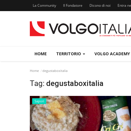
La Community
Il Fondatore
Dicono di noi
Entra n
HOME
TERRITORIO
VOLGO ACADEMY
Home
degustaboxitalia
Tag:
degustaboxitalia
Sapori