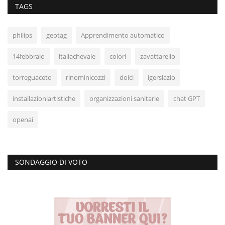
TAGS
philips
geotag
Apprendimento automatico
14febbraio
italiachevale
colori
zavattarello
torreguaceto
rinominicozzi
dolci
igerslazio
installazioniartistiche
organizzazioni sanitarie
chat GPT
openai
SONDAGGIO DI VOTO