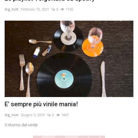
ibg_hott
Febbraio 10, 2021
0
1156
E' sempre più vinile mania!
ibg_hott
Giugno 3, 2019
0
1667
Il ritorno del vinile