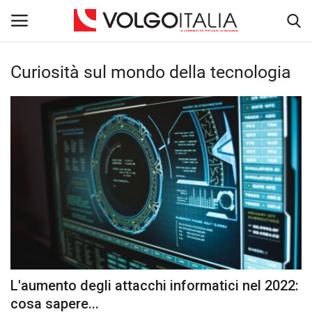
Curiosità sul mondo della tecnologia
Accedi
Registra
Home
La Community
Territorio
Il Fondatore
Dicono di noi
L'aumento degli attacchi informatici nel 2022:
Volgo Academy
cosa sapere...