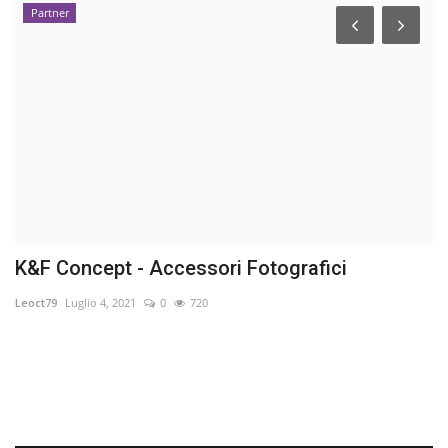
Partner
K&F Concept - Accessori Fotografici
S
l
Leoct79
Luglio 4, 2021
0
720
Sp