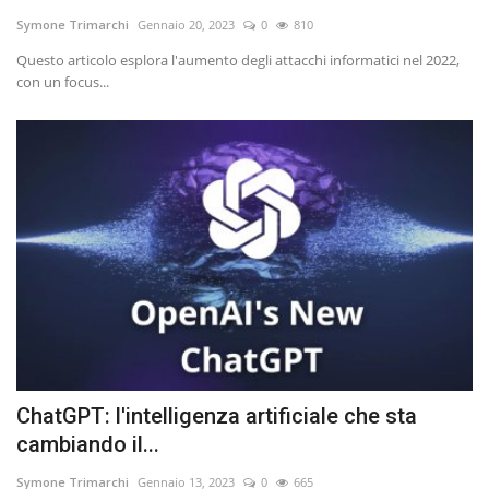
Symone Trimarchi
Gennaio 20, 2023
0
810
Entra nel Team
Questo articolo esplora l'aumento degli attacchi informatici nel 2022,
con un focus...
Tecnologia
Sapori
Partner
Recensioni
Contatti
Galleria
ChatGPT: l'intelligenza artificiale che sta
Shop
cambiando il...
Symone Trimarchi
Gennaio 13, 2023
0
665