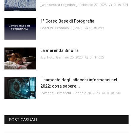
_wanderlust.together_
Febbraio 27, 2023
0
644
1° Corso Base di Fotografia
Leoct79
Febbraio 10, 2023
0
899
La merenda Sinoira
ibg_hott
Gennaio 25, 2023
0
635
L'aumento degli attacchi informatici nel
2022: cosa sapere...
Symone Trimarchi
Gennaio 20, 2023
0
810
POST CASUALI