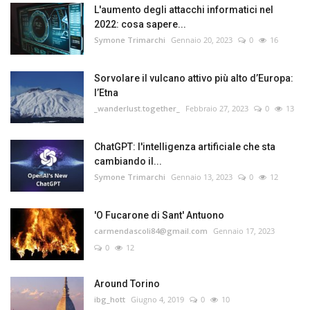
L'aumento degli attacchi informatici nel
2022: cosa sapere...
Symone Trimarchi
Gennaio 20, 2023
0
16
Sorvolare il vulcano attivo più alto d’Europa:
l’Etna
_wanderlust.together_
Febbraio 27, 2023
0
13
ChatGPT: l'intelligenza artificiale che sta
cambiando il...
Symone Trimarchi
Gennaio 13, 2023
0
12
'O Fucarone di Sant' Antuono
carmendascoli84@gmail.com
Gennaio 17, 2023
0
12
Around Torino
ibg_hott
Giugno 4, 2019
0
10