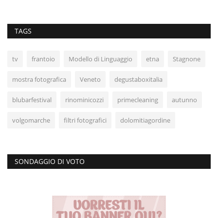
TAGS
tv
frantoio
Modello di Linguaggio
etna
Stagnone
mostra fotografica
Veneto
degustaboxitalia
blubarfestival
rinominicozzi
primecleaning
autunno
volgomarche
filtri fotografici
dolomitiagordine
SONDAGGIO DI VOTO