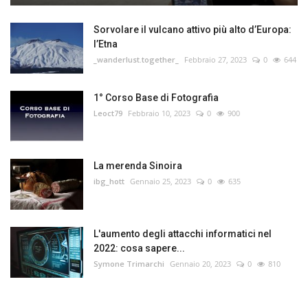
Sorvolare il vulcano attivo più alto d’Europa:
l’Etna
_wanderlust.together_
Febbraio 27, 2023
0
644
1° Corso Base di Fotografia
Leoct79
Febbraio 10, 2023
0
900
La merenda Sinoira
ibg_hott
Gennaio 25, 2023
0
635
L'aumento degli attacchi informatici nel
2022: cosa sapere...
Symone Trimarchi
Gennaio 20, 2023
0
810