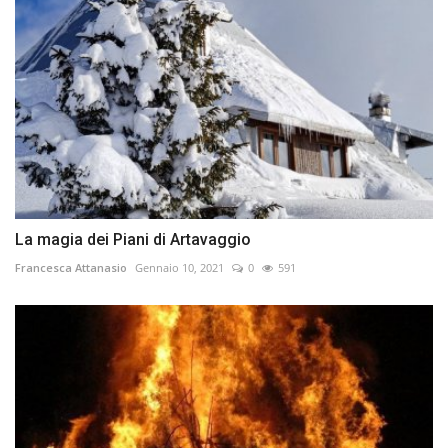
La magia dei Piani di Artavaggio
Francesca Attanasio
Gennaio 10, 2021
0
591