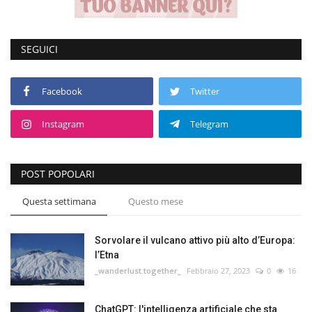
SEGUICI
Facebook
Twitter
Instagram
Telegram
POST POPOLARI
Questa settimana
Questo mese
Sorvolare il vulcano attivo più alto d’Europa:
l’Etna
_wanderlust.together_
Febbraio 27, 2023
0
16
ChatGPT: l'intelligenza artificiale che sta