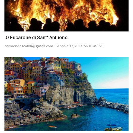
'O Fucarone di Sant' Antuono
carmendascoli84@gmail.com
Gennaio 17, 2023
0
729