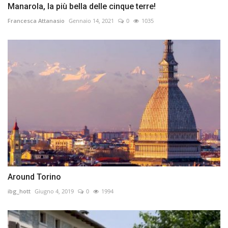
Manarola, la più bella delle cinque terre!
Francesca Attanasio
Gennaio 14, 2021
0
1035
Around Torino
ibg_hott
Giugno 4, 2019
0
1994