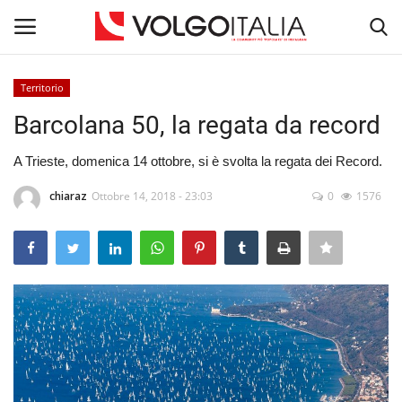
Territorio
Accedi
Registra
Barcolana 50, la regata da record
Home
A Trieste, domenica 14 ottobre, si è svolta la regata dei Record.
chiaraz
Ottobre 14, 2018 - 23:03
0
1576
La Community
Territorio
Il Fondatore
Dicono di noi
Volgo Academy