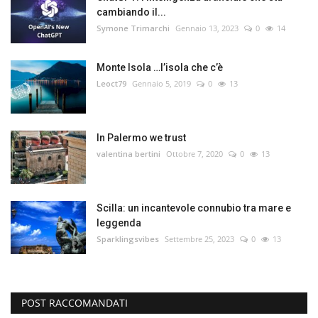
cambiando il...
Symone Trimarchi
Gennaio 13, 2023
0
14
Monte Isola …l’isola che c’è
Leoct79
Gennaio 5, 2019
0
13
In Palermo we trust
valentina bertini
Ottobre 7, 2020
0
13
Scilla: un incantevole connubio tra mare e
leggenda
Sparklingsvibes
Settembre 25, 2023
0
13
POST RACCOMANDATI