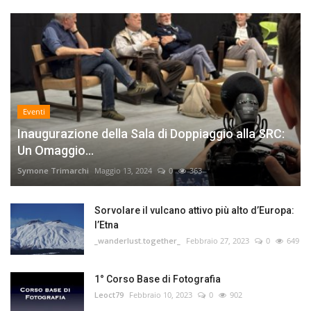
Eventi
Inaugurazione della Sala di Doppiaggio alla SRC:
Un Omaggio...
Symone Trimarchi
Maggio 13, 2024
0
363
Sorvolare il vulcano attivo più alto d’Europa:
l’Etna
_wanderlust.together_
Febbraio 27, 2023
0
649
1° Corso Base di Fotografia
Leoct79
Febbraio 10, 2023
0
902