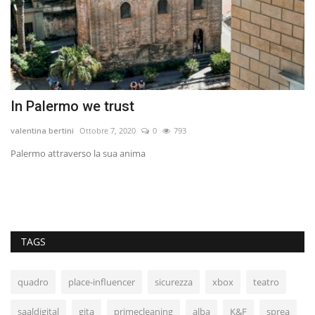
In Palermo we trust
D
valentina bertini
Ottobre 7, 2020
0
793
vo
Palermo attraverso la sua anima
La
TAGS
quadro
place-influencer
sicurezza
xbox
teatro
saaldigital
gita
primecleaning
alba
K&F
sprea