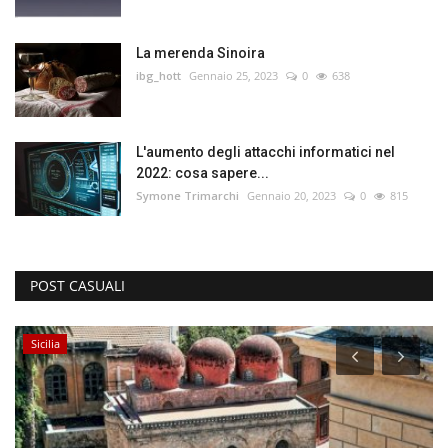
La merenda Sinoira
ibg_hott
Gennaio 25, 2023
0
638
L'aumento degli attacchi informatici nel
2022: cosa sapere...
Symone Trimarchi
Gennaio 20, 2023
0
815
POST CASUALI
Sicilia