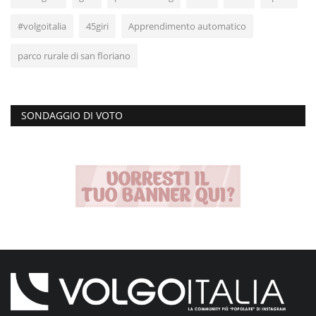
#volgoitalia
45giri
Apprendimento automatico
parco rurale di san floriano
SONDAGGIO DI VOTO