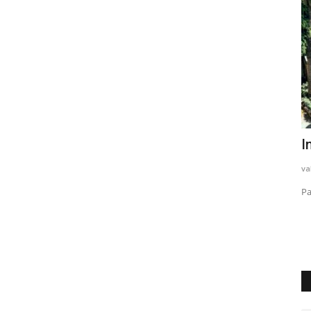
cante
UN GIRO A BURANO
I
Nelly Racioppo
Ottobre 21, 2020
0
724
va
Facciamo insieme un giro a Burano?
Pa
ile