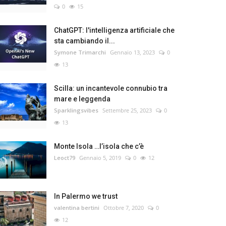
0
15
ChatGPT: l'intelligenza artificiale che
sta cambiando il...
Symone Trimarchi
Gennaio 13, 2023
0
13
Scilla: un incantevole connubio tra
mare e leggenda
Sparklingsvibes
Settembre 25, 2023
0
13
Monte Isola …l’isola che c’è
Leoct79
Gennaio 5, 2019
0
12
In Palermo we trust
valentina bertini
Ottobre 7, 2020
0
12