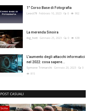
1° Corso Base di Fotografia
Leoct79
Febbraio 10, 2023
0
902
La merenda Sinoira
ibg_hott
Gennaio 25, 2023
0
638
L'aumento degli attacchi informatici
nel 2022: cosa sapere...
Symone Trimarchi
Gennaio 20, 2023
0
815
POST CASUALI
Sicilia
APP (Produttività