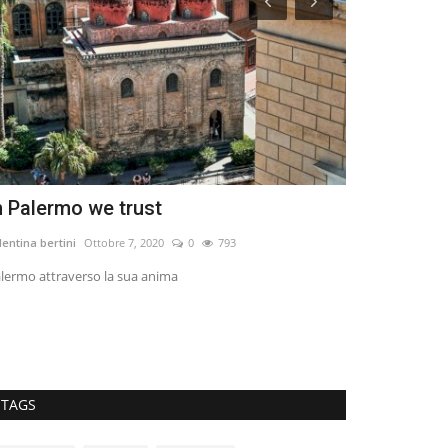
n Palermo we trust
SANDY - Inv
lentina bertini
Ottobre 7, 2020
0
793
Symone Trimarch
lermo attraverso la sua anima
Con Volgo Sandy p
a 5Gb gratuitamen
TAGS