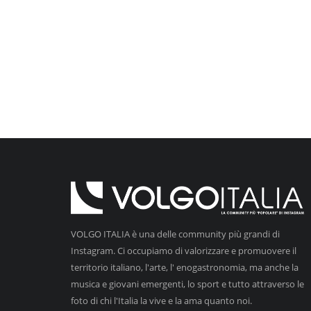
VOLGO ITALIA è una delle community più grandi di
Instagram. Ci occupiamo di valorizzare e promuovere il
territorio italiano, l'arte, l' enogastronomia, ma anche la
musica e giovani emergenti, lo sport e tutto attraverso le
foto di chi l'Italia la vive e la ama quanto noi.