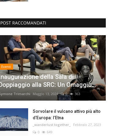
POST RACCOMANDATI
Eventi
Inaugurazione della Sala di
Doppiaggio alla SRC: Un Omaggio...
Symone Trimarchi
Maggio 13, 2024
0
363
Sorvolare il vulcano attivo più alto
d’Europa: l’Etna
_wanderlust.together_
Febbraio 27, 2023
0
649