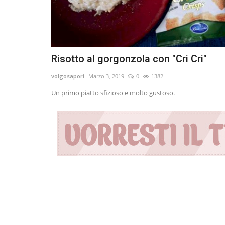
Risotto al gorgonzola con "Cri Cri"
volgosapori
Marzo 3, 2019
0
1382
Un primo piatto sfizioso e molto gustoso.