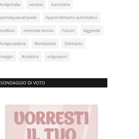
#volgoitalia
venezia
barcolana
opendayzavattarello
Apprendimento automatico
foodbox
merenda sinoira
Futuro
leggende
#volgocalabria
#lombardia
Diamante
chatgpt
#calabria
volgosport
SONDAGGIO DI VOTO