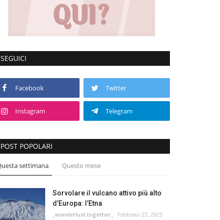
SEGUICI
Facebook
Twitter
Instagram
Telegram
POST POPOLARI
uesta settimana
Questo mese
Sorvolare il vulcano attivo più alto
d’Europa: l’Etna
_wanderlust.together_
Febbraio 27, 2023