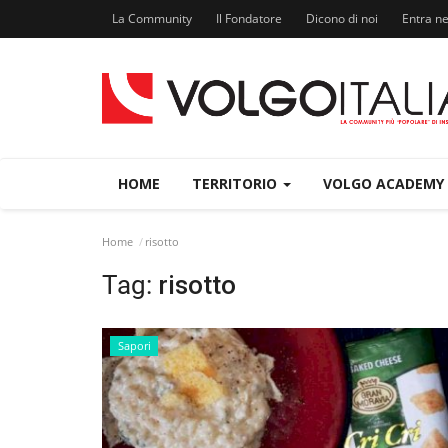
La Community
Il Fondatore
Dicono di noi
Entra n
HOME
TERRITORIO
VOLGO ACADEMY
Home
risotto
Tag:
risotto
Sapori