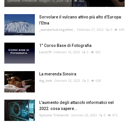
Symone Trimarchi
Maggio 13, 2024
0
363
Sorvolare il vulcano attivo più alto d’Europa:
l’Etna
_wanderlust.together_
Febbraio 27, 2023
0
649
1° Corso Base di Fotografia
Leoct79
Febbraio 10, 2023
0
902
La merenda Sinoira
ibg_hott
Gennaio 25, 2023
0
638
L'aumento degli attacchi informatici nel
2022: cosa sapere...
Symone Trimarchi
Gennaio 20, 2023
0
815