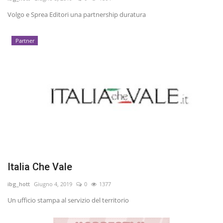
Volgo e Sprea Editori una partnership duratura
Entra nel Team
Partner
Tecnologia
Sapori
Partner
Recensioni
Contatti
Italia Che Vale
Galleria
ibg_hott
Giugno 4, 2019
0
1377
Shop
Un ufficio stampa al servizio del territorio