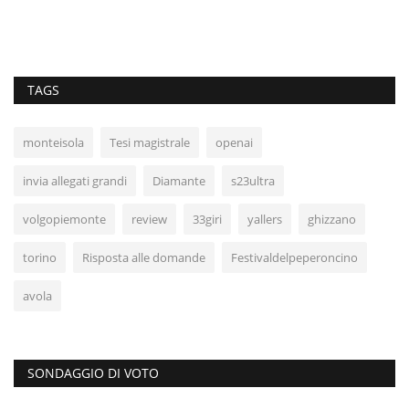
TAGS
monteisola
Tesi magistrale
openai
invia allegati grandi
Diamante
s23ultra
volgopiemonte
review
33giri
yallers
ghizzano
torino
Risposta alle domande
Festivaldelpeperoncino
avola
SONDAGGIO DI VOTO