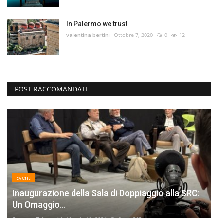
In Palermo we trust
valentina bertini
Ottobre 7, 2020
0
12
POST RACCOMANDATI
Eventi
Inaugurazione della Sala di Doppiaggio alla SRC:
Un Omaggio...