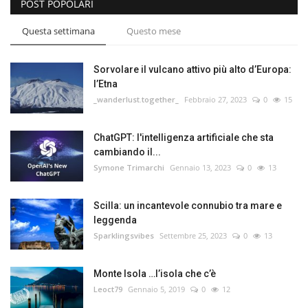
POST POPOLARI
Questa settimana
Questo mese
Sorvolare il vulcano attivo più alto d’Europa:
l’Etna
_wanderlust.together_
Febbraio 27, 2023
0
15
ChatGPT: l'intelligenza artificiale che sta
cambiando il...
Symone Trimarchi
Gennaio 13, 2023
0
13
Scilla: un incantevole connubio tra mare e
leggenda
Sparklingsvibes
Settembre 25, 2023
0
13
Monte Isola …l’isola che c’è
Leoct79
Gennaio 5, 2019
0
12