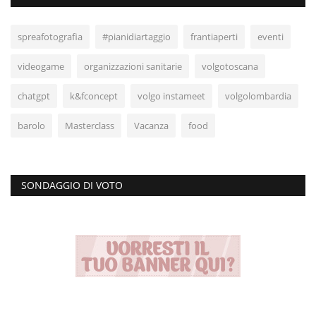
spreafotografia
#pianidiartaggio
frantiaperti
eventi
videogame
organizzazioni sanitarie
volgotoscana
chatgpt
k&fconcept
volgo instameet
volgolombardia
barolo
Masterclass
Vacanza
food
SONDAGGIO DI VOTO