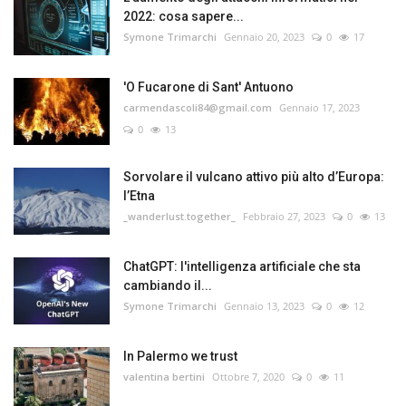
2022: cosa sapere...
Symone Trimarchi
Gennaio 20, 2023
0
17
'O Fucarone di Sant' Antuono
carmendascoli84@gmail.com
Gennaio 17, 2023
0
13
Sorvolare il vulcano attivo più alto d’Europa:
l’Etna
_wanderlust.together_
Febbraio 27, 2023
0
13
ChatGPT: l'intelligenza artificiale che sta
cambiando il...
Symone Trimarchi
Gennaio 13, 2023
0
12
In Palermo we trust
valentina bertini
Ottobre 7, 2020
0
11