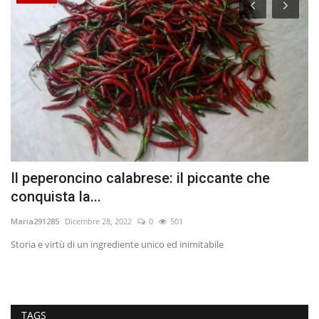
Il peperoncino calabrese: il piccante che
L
conquista la...
ib
Maria291285
Dicembre 28, 2022
0
501
nto
Storia e virtù di un ingrediente unico ed inimitabile
TAGS