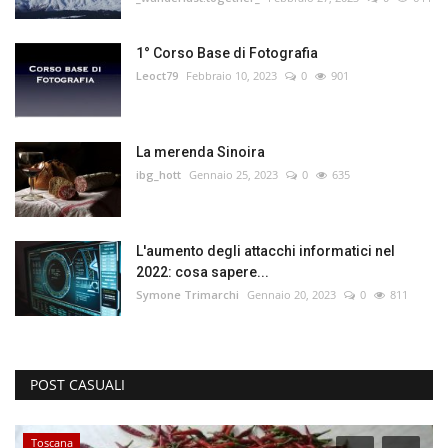
1° Corso Base di Fotografia
Leoct79
Febbraio 10, 2023
0
901
La merenda Sinoira
ibg_hott
Gennaio 25, 2023
0
635
L'aumento degli attacchi informatici nel
2022: cosa sapere...
Symone Trimarchi
Gennaio 20, 2023
0
811
POST CASUALI
Toscana