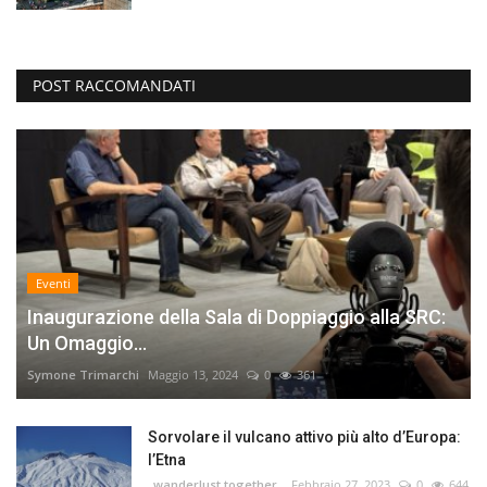
POST RACCOMANDATI
Eventi
Inaugurazione della Sala di Doppiaggio alla SRC:
Un Omaggio...
Symone Trimarchi
Maggio 13, 2024
0
361
Sorvolare il vulcano attivo più alto d’Europa:
l’Etna
_wanderlust.together_
Febbraio 27, 2023
0
644