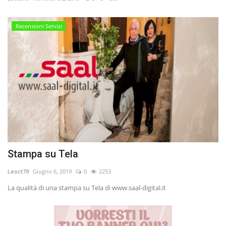
Volgo Academy
Recensioni Servizi
Tecnologia
Sapori
Partner
Recensioni
Galleria
Stampa su Tela
Contatti
Leoct79
Giugno 6, 2019
0
2253
La qualità di una stampa su Tela di www.saal-digital.it
Shop