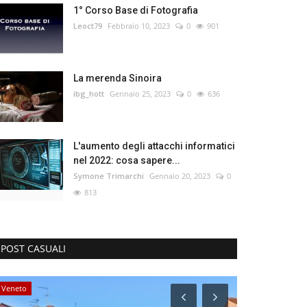
1° Corso Base di Fotografia
Leoct79
Febbraio 10, 2023
0
901
La merenda Sinoira
ibg_hott
Gennaio 25, 2023
0
636
L'aumento degli attacchi informatici
nel 2022: cosa sapere...
Symone Trimarchi
Gennaio 20, 2023
0
813
POST CASUALI
Veneto
Friuli-Venezia Gi