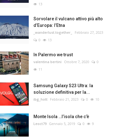
13
Sorvolare il vulcano attivo più alto
d’Europa: l’Etna
_wanderlust.together_
Febbraio 27, 2023
0
13
In Palermo we trust
valentina bertini
Ottobre 7, 2020
0
11
Samsung Galaxy S23 Ultra: la
soluzione definitiva per la...
ibg_hott
Febbraio 21, 2023
0
10
Monte Isola …l’isola che c’è
Leoct79
Gennaio 5, 2019
0
9