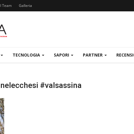
el Team
Galleria
TECNOLOGIA
SAPORI
PARTNER
RECENS
nelecchesi #valsassina