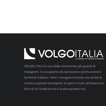
VOLGO ITALIA è una delle community più grandi di
Instagram. Ci occupiamo di valorizzare e promuovere il
territorio italiano, l'arte, l' enogastronomia, ma anche la
musica e giovani emergenti, lo sport e tutto attraverso le
foto di chi l'Italia la vive e la ama quanto noi.