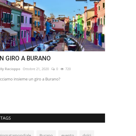
N GIRO A BURANO
Incontro co
lly Racioppo
Ottobre 21, 2020
0
720
intoinside
Luglio 
cciamo insieme un giro a Burano?
Il Parco rurale d
ambiente naturale
TAGS
giornatamondiale
Burano
evento
dolci