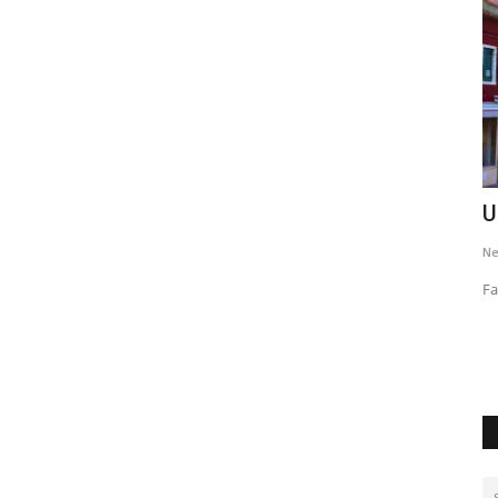
asta
Recensione Turtle Beach 600x Gen 2
U
Xbox One/SeriesXS
Ne
ibg_hott
Novembre 5, 2020
0
1034
Fa
olla senza
Turtle Beach rinnova le fortunate cuffie wireless dedicate al
gaming, preparandole...