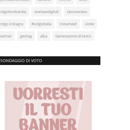
volgolombardia
stampedigitali
xboxseriesx
volgo instagra
#volgoitalia
instameet
vinile
partner
geotag
alba
Generazione di testo
SONDAGGIO DI VOTO