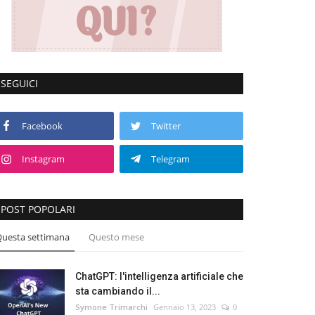
SEGUICI
Facebook
Twitter
Instagram
Telegram
POST POPOLARI
uesta settimana
Questo mese
ChatGPT: l'intelligenza artificiale che
sta cambiando il...
Symone Trimarchi
Gennaio 13, 2023
0