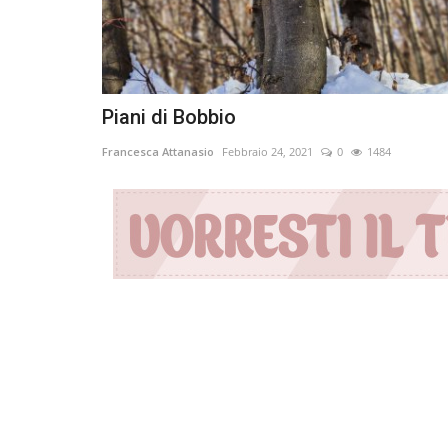
Piani di Bobbio
Francesca Attanasio
Febbraio 24, 2021
0
1484