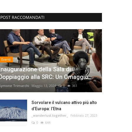
POST RACCOMANDATI
Eventi
Inaugurazione della Sala di
Doppiaggio alla SRC: Un Omaggio...
Symone Trimarchi
Maggio 13, 2024
0
361
Sorvolare il vulcano attivo più alto
d’Europa: l’Etna
_wanderlust.together_
Febbraio 27, 2023
0
644