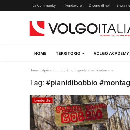
La Community
Il Fondatore
Dicono di noi
Entra n
HOME
TERRITORIO
VOLGO ACADEMY
Home
#pianidibobbio #montagnelecchesi #valsassina
Tag:
#pianidibobbio #montag
Lombardia