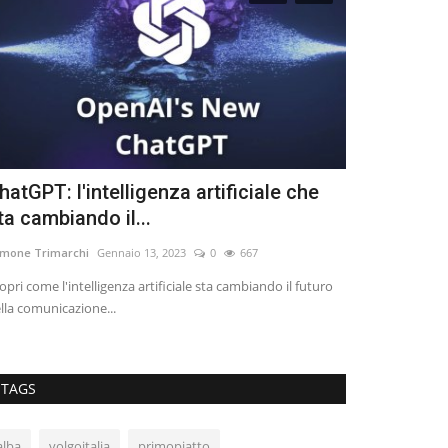
hatGPT: l'intelligenza artificiale che
Italia Che 
ta cambiando il...
ibg_hott
Giugno 4
mone Trimarchi
Gennaio 13, 2023
0
667
Un ufficio stampa 
opri come l'intelligenza artificiale sta cambiando il futuro
lla comunicazione...
TAGS
alba
volgoitalia
primopiatto