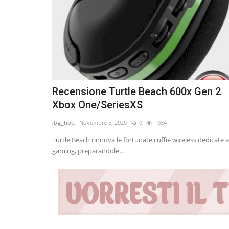
Recensione Turtle Beach 600x Gen 2
Xbox One/SeriesXS
ibg_hott
Novembre 5, 2020
0
1034
Turtle Beach rinnova le fortunate cuffie wireless dedicate a
gaming, preparandole...