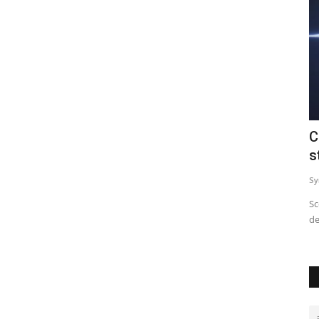
afici
Hashtag e geotag per l'auto-
C
promozione delle destinazioni...
s
alicecaito
Settembre 10, 2020
0
591
Sy
In futuro le destinazioni turistiche saranno in grado di auto-
Sc
promuoversi su Instagram...
de