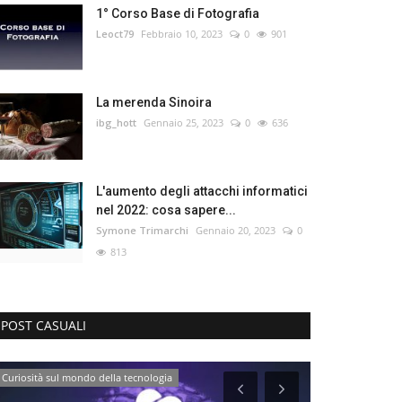
1° Corso Base di Fotografia
Leoct79
Febbraio 10, 2023
0
901
La merenda Sinoira
ibg_hott
Gennaio 25, 2023
0
636
L'aumento degli attacchi informatici
nel 2022: cosa sapere...
Symone Trimarchi
Gennaio 20, 2023
0
813
POST CASUALI
Curiosità sul mondo della tecnologia
Partner