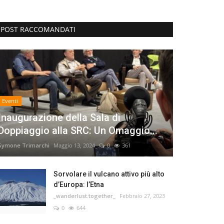
POST RACCOMANDATI
Eventi
Inaugurazione della Sala di
Doppiaggio alla SRC: Un Omaggio...
Symone Trimarchi
Maggio 13, 2024
0
361
Sorvolare il vulcano attivo più alto
d’Europa: l’Etna
_wanderlust.together_
Febbraio 27, 2023
0
644