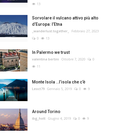
13
Sorvolare il vulcano attivo più alto
d’Europa: l’Etna
_wanderlust.together_
Febbraio 27, 2023
0
13
In Palermo we trust
valentina bertini
Ottobre 7, 2020
0
11
Monte Isola …l’isola che c’è
Leoct79
Gennaio 5, 2019
0
9
Around Torino
ibg_hott
Giugno 4, 2019
0
9