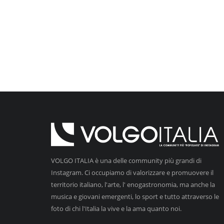
VOLGO ITALIA è una delle community più grandi di
Instagram. Ci occupiamo di valorizzare e promuovere il
territorio italiano, l'arte, l' enogastronomia, ma anche la
musica e giovani emergenti, lo sport e tutto attraverso le
foto di chi l'Italia la vive e la ama quanto noi.