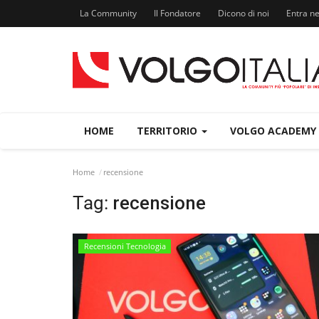
La Community
Il Fondatore
Dicono di noi
Entra n
HOME
TERRITORIO
VOLGO ACADEMY
Home
recensione
Tag:
recensione
Recensioni Tecnologia