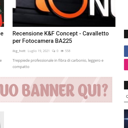
ne
Recensione K&F Concept - Cavalletto
per Fotocamera BA225
ibg_hott
Luglio 19, 2021
0
558
 e
Treppiede professionale in fibra di carbonio, leggero e
compatto
Q