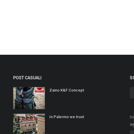
POST CASUALI
S
Zaino K&F Concept
Is
In Palermo we trust
a