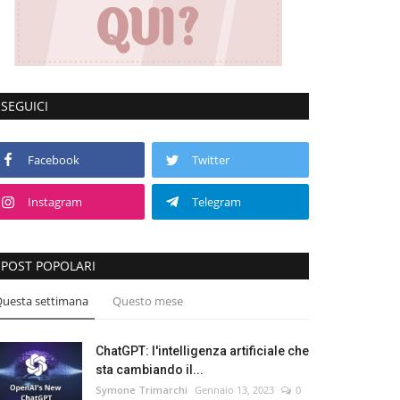
SEGUICI
Facebook
Twitter
Instagram
Telegram
POST POPOLARI
uesta settimana
Questo mese
ChatGPT: l'intelligenza artificiale che
sta cambiando il...
Symone Trimarchi
Gennaio 13, 2023
0