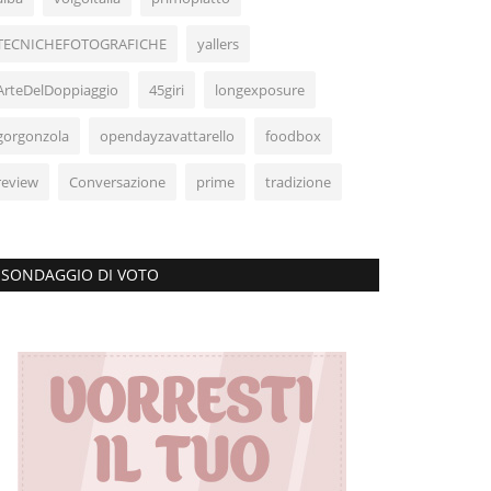
TECNICHEFOTOGRAFICHE
yallers
ArteDelDoppiaggio
45giri
longexposure
gorgonzola
opendayzavattarello
foodbox
review
Conversazione
prime
tradizione
SONDAGGIO DI VOTO