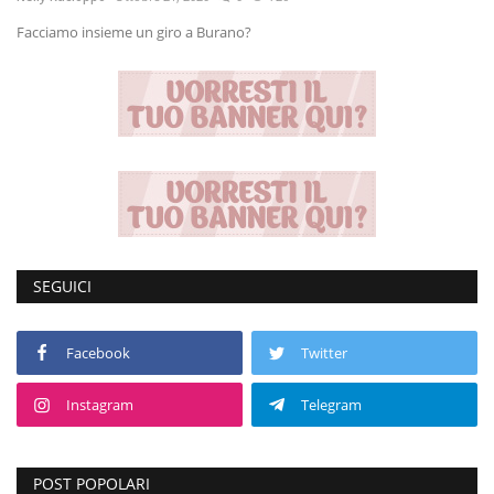
Facciamo insieme un giro a Burano?
Volgo Academy
Tecnologia
Sapori
Partner
Recensioni
SEGUICI
Contatti
Facebook
Twitter
Galleria
Instagram
Telegram
Shop
POST POPOLARI