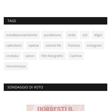
TAGS
installazioniartistiche
pordenone
vinile
s23
45giri
calendario
openai
submit file
frantoio
instagram
crostata
canon
filtri fotografici
Cantine
rinominicozzi
SONDAGGIO DI VOTO