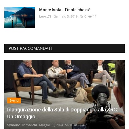
Monte Isola …l’isola che c’è
Leoct79
Gennaio 5, 2019
0
11
POST RACCOMANDATI
Eventi
Inaugurazione della Sala di Doppiaggio alla SRC:
Un Omaggio...
Symone Trimarchi
Maggio 13, 2024
0
364