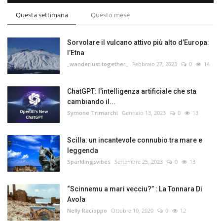
Questa settimana
Questo mese
Sorvolare il vulcano attivo più alto d’Europa:
l’Etna
_wanderlust.together_
Febbraio 27, 2023
0
14
ChatGPT: l'intelligenza artificiale che sta
cambiando il...
Symone Trimarchi
Gennaio 13, 2023
0
13
Scilla: un incantevole connubio tra mare e
leggenda
Sparklingsvibes
Settembre 25, 2023
0
13
“Scinnemu a mari vecciu?” : La Tonnara Di
Avola
Nelly Racioppo
Ottobre 10, 2020
0
12