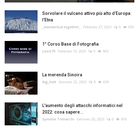
Sorvolare il vulcano attivo più alto d’Europa:
l’Etna
_wanderlust.together_
Febbraio 27, 2023
0
650
1° Corso Base di Fotografia
Leoct79
Febbraio 10, 2023
0
903
La merenda Sinoira
ibg_hott
Gennaio 25, 2023
0
639
L'aumento degli attacchi informatici nel
2022: cosa sapere...
Symone Trimarchi
Gennaio 20, 2023
0
816