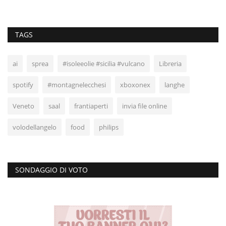
TAGS
ai
sprea
#isoleeolie #sicilia #vulcano
Libreria
spotify
#montagnelecchesi
xboxonex
langhe
Veneto
saal
frantiaperti
invia file online
volodellangelo
food
philips
SONDAGGIO DI VOTO