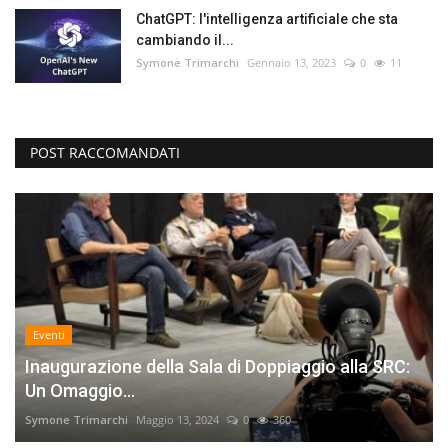
ChatGPT: l'intelligenza artificiale che sta
cambiando il...
Symone Trimarchi
Gennaio 13, 2023
0
11
POST RACCOMANDATI
Eventi
Inaugurazione della Sala di Doppiaggio alla SRC:
Un Omaggio...
Symone Trimarchi
Maggio 13, 2024
0
360