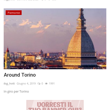
Volgo Academy
Piemonte
Tecnologia
Sapori
Partner
Recensioni
Contatti
Around Torino
Galleria
ibg_hott
Giugno 4, 2019
0
1991
In giro per Torino
Shop