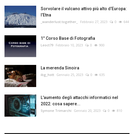
Sorvolare il vulcano attivo più alto d’Europa:
l’Etna
_wanderlust.together_
Febbraio 27, 2023
0
644
1° Corso Base di Fotografia
Leoct79
Febbraio 10, 2023
0
900
La merenda Sinoira
ibg_hott
Gennaio 25, 2023
0
635
L'aumento degli attacchi informatici nel
2022: cosa sapere...
Symone Trimarchi
Gennaio 20, 2023
0
810