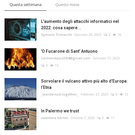
Questa settimana
Questo mese
L'aumento degli attacchi informatici nel
2022: cosa sapere...
Symone Trimarchi
Gennaio 20, 2023
0
16
'O Fucarone di Sant' Antuono
carmendascoli84@gmail.com
Gennaio 17, 2023
0
13
Sorvolare il vulcano attivo più alto d’Europa:
l’Etna
_wanderlust.together_
Febbraio 27, 2023
0
13
In Palermo we trust
valentina bertini
Ottobre 7, 2020
0
11