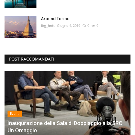
Around Torino
ibg_hott
Giugno 4, 2019
0
9
POST RACCOMANDATI
Eventi
Inaugurazione della Sala di Doppiaggio alla SRC:
Un Omaggio...