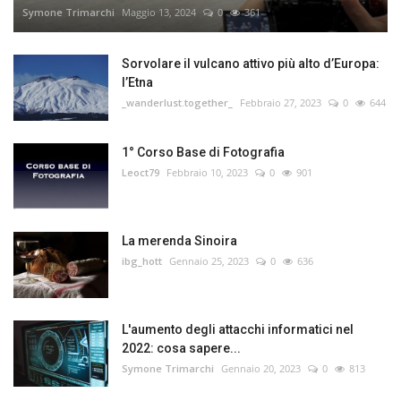
Symone Trimarchi
Maggio 13, 2024
0
361
Sorvolare il vulcano attivo più alto d’Europa:
l’Etna
_wanderlust.together_
Febbraio 27, 2023
0
644
1° Corso Base di Fotografia
Leoct79
Febbraio 10, 2023
0
901
La merenda Sinoira
ibg_hott
Gennaio 25, 2023
0
636
L'aumento degli attacchi informatici nel
2022: cosa sapere...
Symone Trimarchi
Gennaio 20, 2023
0
813