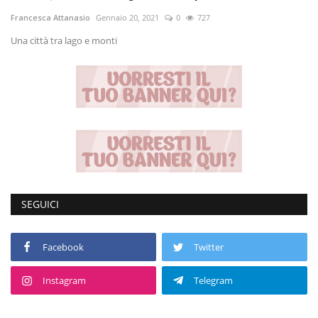
Francesca Attanasio
Gennaio 20, 2021
0
727
Volgo Academy
Una città tra lago e monti
Tecnologia
Sapori
Partner
Recensioni
SEGUICI
Contatti
Galleria
Facebook
Twitter
Shop
Instagram
Telegram