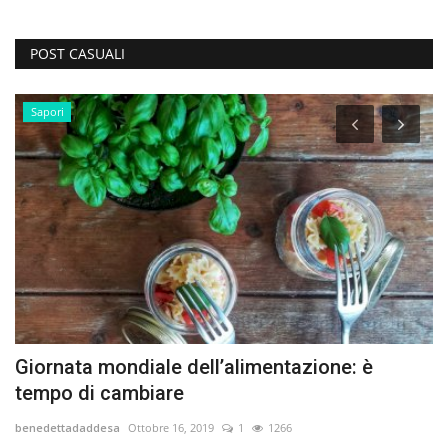
POST CASUALI
Sapori
Giornata mondiale dell’alimentazione: è
S
tempo di cambiare
ib
benedettadaddesa
Ottobre 16, 2019
1
1266
L’