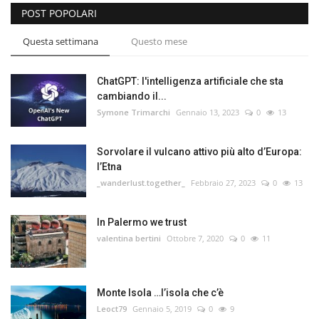
POST POPOLARI
Questa settimana
Questo mese
ChatGPT: l'intelligenza artificiale che sta
cambiando il...
Symone Trimarchi
Gennaio 13, 2023
0
13
Sorvolare il vulcano attivo più alto d’Europa:
l’Etna
_wanderlust.together_
Febbraio 27, 2023
0
13
In Palermo we trust
valentina bertini
Ottobre 7, 2020
0
11
Monte Isola …l’isola che c’è
Leoct79
Gennaio 5, 2019
0
9