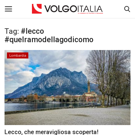
Tag:
#lecco
Accedi
Registra
#quelramodellagodicomo
Home
Lombardia
La Community
Territorio
Il Fondatore
Dicono di noi
Entra nel Team
Lecco, che meravigliosa scoperta!