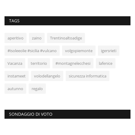
TAGS
aperitivo
zaino
Trentinoaltoadige
#isoleeolie #sicilia #vulcano
volgopiemonte
igersrieti
Vacanza
territorio
#montagnelecchesi
lafenice
instameet
volodellangelo
sicurezza informatica
autunno
regalo
SONDAGGIO DI VOTO