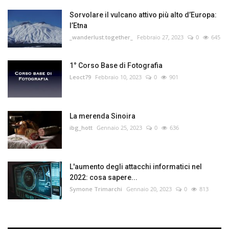
Sorvolare il vulcano attivo più alto d’Europa:
l’Etna
_wanderlust.together_
Febbraio 27, 2023
0
645
1° Corso Base di Fotografia
Leoct79
Febbraio 10, 2023
0
901
La merenda Sinoira
ibg_hott
Gennaio 25, 2023
0
636
L'aumento degli attacchi informatici nel
2022: cosa sapere...
Symone Trimarchi
Gennaio 20, 2023
0
813