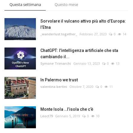
Questa settimana
Questo mese
Sorvolare il vulcano attivo più alto d’Europa:
l’Etna
_wanderlust.together_
Febbraio 27, 2023
0
14
ChatGPT: l'intelligenza artificiale che sta
cambiando il...
Symone Trimarchi
Gennaio 13, 2023
0
13
In Palermo we trust
valentina bertini
Ottobre 7, 2020
0
11
Monte Isola …l’isola che c’è
Leoct79
Gennaio 5, 2019
0
10