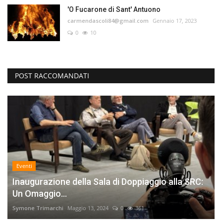
'O Fucarone di Sant' Antuono
carmendascoli84@gmail.com
Gennaio 17, 2023
0
10
POST RACCOMANDATI
Eventi
Inaugurazione della Sala di Doppiaggio alla SRC:
Un Omaggio...
Symone Trimarchi
Maggio 13, 2024
0
361