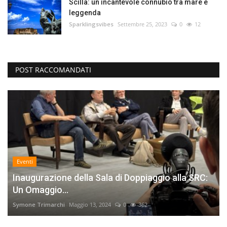
Scilla: un incantevole connubio tra mare e
leggenda
Sparklingsvibes
Settembre 25, 2023
0
12
POST RACCOMANDATI
Eventi
Inaugurazione della Sala di Doppiaggio alla SRC:
Un Omaggio...
Symone Trimarchi
Maggio 13, 2024
0
362