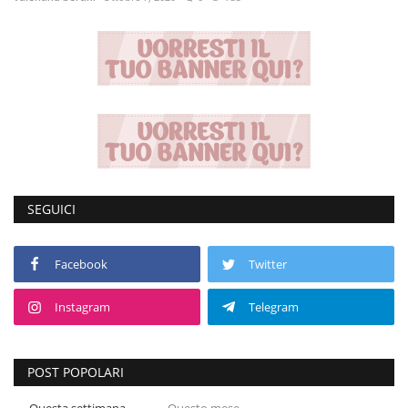
Entra nel Team
Tecnologia
Sapori
Partner
SEGUICI
Recensioni
Contatti
Facebook
Twitter
Instagram
Telegram
Galleria
Shop
POST POPOLARI
Questa settimana
Questo mese