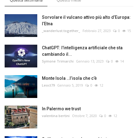
Sorvolare il vulcano attivo più alto d’Europa:
l’Etna
_wanderlust.together_
Febbraio 27, 2023
0
15
ChatGPT: l'intelligenza artificiale che sta
cambiando il...
Symone Trimarchi
Gennaio 13, 2023
0
14
Monte Isola …l’isola che c’è
Leoct79
Gennaio 5, 2019
0
12
In Palermo we trust
valentina bertini
Ottobre 7, 2020
0
12