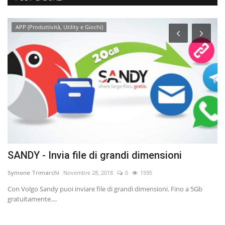
APP (Produttività, Utility e Giochi)
SANDY - Invia file di grandi dimensioni
U
Symone Trimarchi
Novembre 28, 2018
0
1595
Ne
Con Volgo Sandy puoi inviare file di grandi dimensioni. Fino a 5Gb
Fa
gratuitamente....