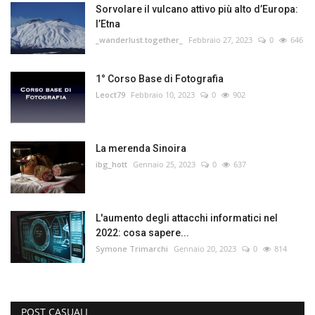
Sorvolare il vulcano attivo più alto d’Europa:
l’Etna
_wanderlust.together_
Febbraio 27, 2023
0
646
1° Corso Base di Fotografia
Leoct79
Febbraio 10, 2023
0
902
La merenda Sinoira
ibg_hott
Gennaio 25, 2023
0
637
L'aumento degli attacchi informatici nel
2022: cosa sapere...
Symone Trimarchi
Gennaio 20, 2023
0
814
POST CASUALI