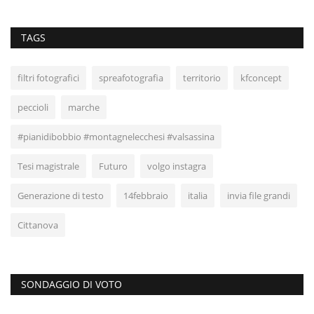
TAGS
filtri fotografici
spreafotografia
territorio
kfconcept
peccioli
marche
#pianidibobbio #montagnelecchesi #valsassina
Tesi magistrale
Futuro
volgo instagra
Generazione di testo
14febbraio
italia
invia file grandi
Cittanova
SONDAGGIO DI VOTO