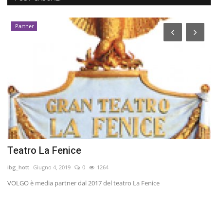
Partner
Teatro La Fenice
Z
ibg_hott
Giugno 4, 2019
0
1264
Le
VOLGO è media partner dal 2017 del teatro La Fenice