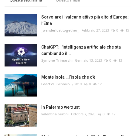
Sorvolare il vulcano attivo più alto d’Europa:
l’Etna
_wanderlust.together_
Febbraio 27, 2023
0
15
ChatGPT: l'intelligenza artificiale che sta
cambiando il...
Symone Trimarchi
Gennaio 13, 2023
0
13
Monte Isola …l’isola che c’è
Leoct79
Gennaio 5, 2019
0
12
In Palermo we trust
valentina bertini
Ottobre 7, 2020
0
12