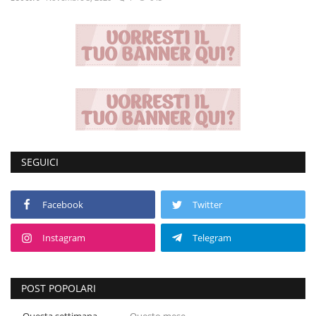
Volgo Academy
Tecnologia
Sapori
Partner
SEGUICI
Recensioni
Contatti
Facebook
Twitter
Instagram
Telegram
Galleria
Shop
POST POPOLARI
Questa settimana
Questo mese