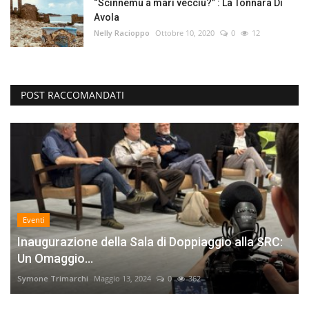
“Scinnemu a mari vecciu?” : La Tonnara Di
Avola
Nelly Racioppo
Ottobre 10, 2020
0
12
POST RACCOMANDATI
Eventi
Inaugurazione della Sala di Doppiaggio alla SRC:
Un Omaggio...
Symone Trimarchi
Maggio 13, 2024
0
362