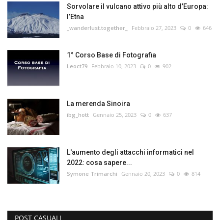
Sorvolare il vulcano attivo più alto d’Europa:
l’Etna
_wanderlust.together_
Febbraio 27, 2023
0
646
1° Corso Base di Fotografia
Leoct79
Febbraio 10, 2023
0
902
La merenda Sinoira
ibg_hott
Gennaio 25, 2023
0
637
L'aumento degli attacchi informatici nel
2022: cosa sapere...
Symone Trimarchi
Gennaio 20, 2023
0
814
POST CASUALI