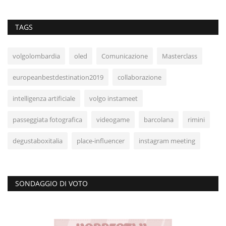
TAGS
volgolombardia
oled
Comunicazione
Masterclass
europeanbestdestination2019
collaborazione
intelligenza artificiale
volgo instameet
passeggiata fotografica
videogame
barcolana
rimini
degustaboxitalia
place-influencer
instagram meeting
SONDAGGIO DI VOTO