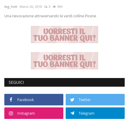
ibg_hott
Marzo 26, 2018
0
964
Volgo Academy
Una rievocazione attraversando le verdi colline Picene
Tecnologia
Sapori
Partner
Recensioni
SEGUICI
Contatti
Galleria
Facebook
Twitter
Shop
Instagram
Telegram