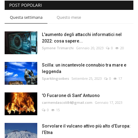
POST POPOLARI
Questa settimana
Questo mese
L'aumento degli attacchi informatici nel
2022: cosa sapere...
Symone Trimarchi
Gennaio 20, 2023
0
20
Scilla: un incantevole connubio tra mare e
leggenda
Sparklingsvibes
Settembre 25, 2023
0
17
'O Fucarone di Sant' Antuono
carmendascoli84@gmail.com
Gennaio 17, 2023
0
15
Sorvolare il vulcano attivo più alto d’Europa:
l’Etna