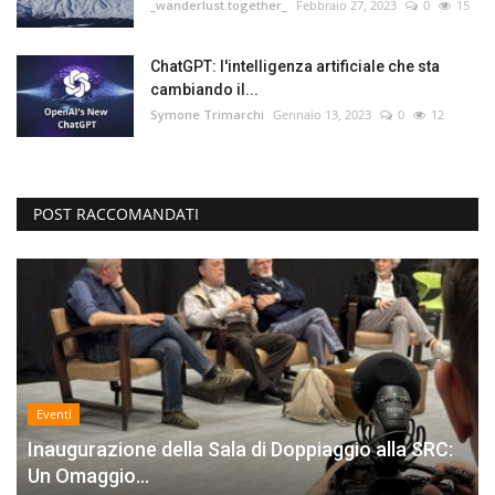
_wanderlust.together_
Febbraio 27, 2023
0
15
ChatGPT: l'intelligenza artificiale che sta
cambiando il...
Symone Trimarchi
Gennaio 13, 2023
0
12
POST RACCOMANDATI
Eventi
Inaugurazione della Sala di Doppiaggio alla SRC:
Un Omaggio...