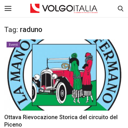
Tag:
raduno
Accedi
Registra
Eventi
Home
La Community
Territorio
Il Fondatore
Dicono di noi
Ottava Rievocazione Storica del circuito del
Entra nel Team
Piceno