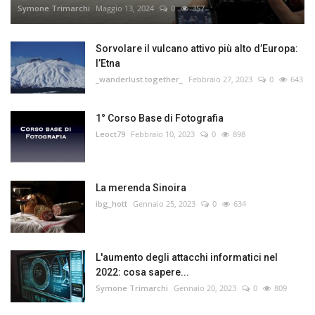
Symone Trimarchi
Maggio 13, 2024
0
357
Sorvolare il vulcano attivo più alto d’Europa:
l’Etna
_wanderlust.together_
Febbraio 27, 2023
0
643
1° Corso Base di Fotografia
Leoct79
Febbraio 10, 2023
0
898
La merenda Sinoira
ibg_hott
Gennaio 25, 2023
0
634
L'aumento degli attacchi informatici nel
2022: cosa sapere...
Symone Trimarchi
Gennaio 20, 2023
0
809