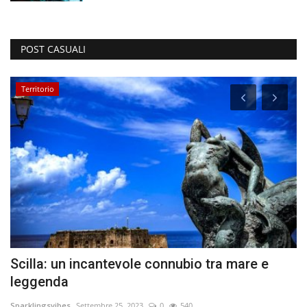
POST CASUALI
Territorio
Scilla: un incantevole connubio tra mare e
L
leggenda
c
Sparklingsvibes
Settembre 25, 2023
0
540
Sy