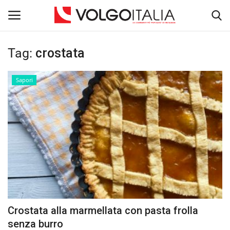
Tag:
crostata
Accedi
Registra
Sapori
Home
La Community
Territorio
Il Fondatore
Dicono di noi
Crostata alla marmellata con pasta frolla
Volgo Academy
senza burro