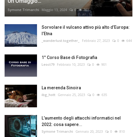
Un Omaggio...
Symone Trimarchi
Maggio 13, 2024
0
361
Sorvolare il vulcano attivo più alto d’Europa:
l’Etna
_wanderlust.together_
Febbraio 27, 2023
0
644
1° Corso Base di Fotografia
Leoct79
Febbraio 10, 2023
0
901
La merenda Sinoira
ibg_hott
Gennaio 25, 2023
0
635
L'aumento degli attacchi informatici nel
2022: cosa sapere...
Symone Trimarchi
Gennaio 20, 2023
0
810