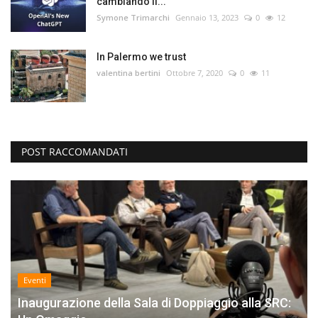
cambiando il...
Symone Trimarchi
Gennaio 13, 2023
0
12
In Palermo we trust
valentina bertini
Ottobre 7, 2020
0
11
POST RACCOMANDATI
Eventi
Inaugurazione della Sala di Doppiaggio alla SRC: