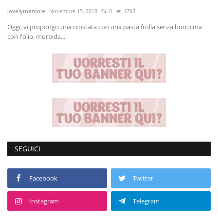
lovelymemole
Novembre 15, 2018
0
1793
Entra nel Team
Oggi, vi propongo una crostata con una pasta frolla senza burro ma
con l'olio, morbida...
Tecnologia
Sapori
Partner
Recensioni
Contatti
SEGUICI
Galleria
Facebook
Twitter
Shop
Instagram
Telegram