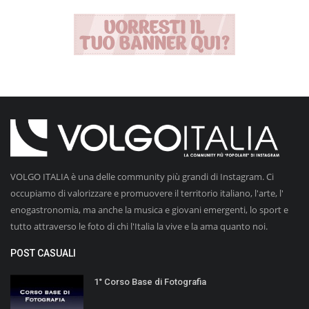
VOLGO ITALIA è una delle community più grandi di Instagram. Ci
occupiamo di valorizzare e promuovere il territorio italiano, l'arte, l'
enogastronomia, ma anche la musica e giovani emergenti, lo sport e
tutto attraverso le foto di chi l'Italia la vive e la ama quanto noi.
POST CASUALI
1° Corso Base di Fotografia