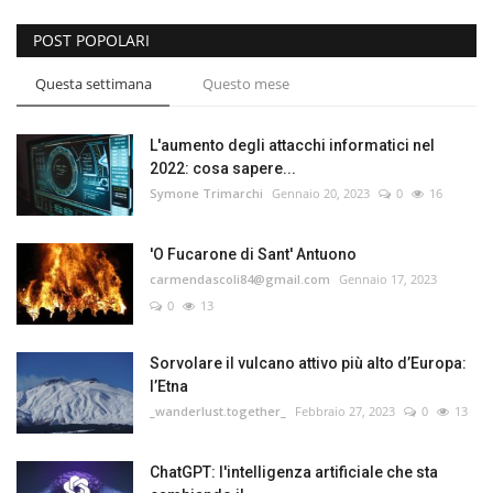
POST POPOLARI
Questa settimana
Questo mese
L'aumento degli attacchi informatici nel
2022: cosa sapere...
Symone Trimarchi
Gennaio 20, 2023
0
16
'O Fucarone di Sant' Antuono
carmendascoli84@gmail.com
Gennaio 17, 2023
0
13
Sorvolare il vulcano attivo più alto d’Europa:
l’Etna
_wanderlust.together_
Febbraio 27, 2023
0
13
ChatGPT: l'intelligenza artificiale che sta