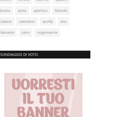
Burano
sprea
aperitivo
Marsala
Calabria
calendario
spotify
arte
Diamante
zaino
volgomarche
SONDAGGIO DI VOTO