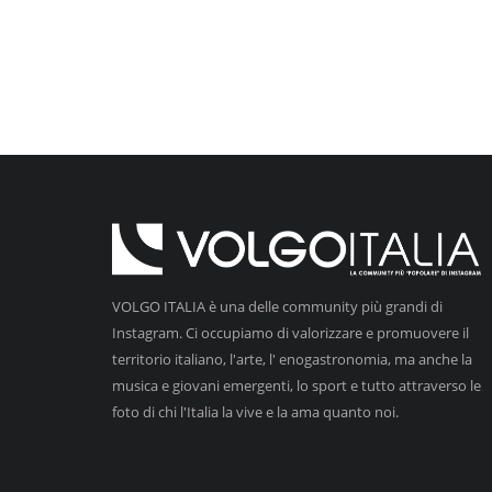
VOLGO ITALIA è una delle community più grandi di
Instagram. Ci occupiamo di valorizzare e promuovere il
territorio italiano, l'arte, l' enogastronomia, ma anche la
musica e giovani emergenti, lo sport e tutto attraverso le
foto di chi l'Italia la vive e la ama quanto noi.