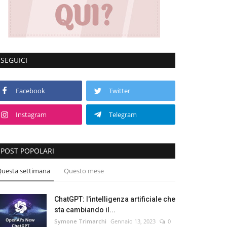
SEGUICI
Facebook
Twitter
Instagram
Telegram
POST POPOLARI
uesta settimana
Questo mese
ChatGPT: l'intelligenza artificiale che
sta cambiando il...
Symone Trimarchi
Gennaio 13, 2023
0