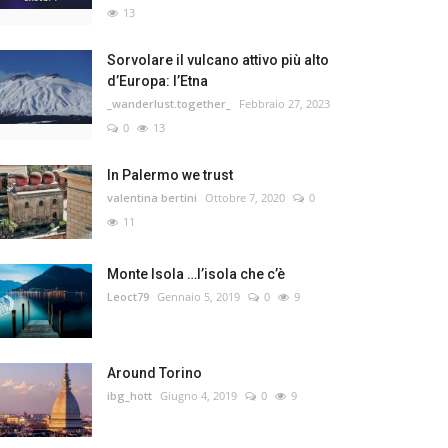
13
Sorvolare il vulcano attivo più alto
d’Europa: l’Etna
_wanderlust.together_
Febbraio 27, 2023
0
13
In Palermo we trust
valentina bertini
Ottobre 7, 2020
0
11
Monte Isola …l’isola che c’è
Leoct79
Gennaio 5, 2019
0
9
Around Torino
ibg_hott
Giugno 4, 2019
0
9