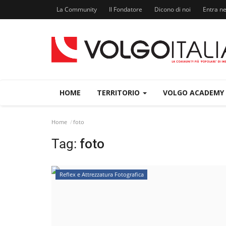
La Community
Il Fondatore
Dicono di noi
Entra n
HOME
TERRITORIO
VOLGO ACADEMY
Home
foto
Tag:
foto
Reflex e Attrezzatura Fotografica