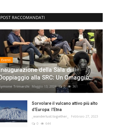
POST RACCOMANDATI
Eventi
Inaugurazione della Sala di
Doppiaggio alla SRC: Un Omaggio...
Symone Trimarchi
Maggio 13, 2024
0
361
Sorvolare il vulcano attivo più alto
d’Europa: l’Etna
_wanderlust.together_
Febbraio 27, 2023
0
644