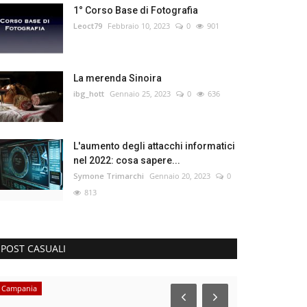
1° Corso Base di Fotografia
Leoct79
Febbraio 10, 2023
0
901
La merenda Sinoira
ibg_hott
Gennaio 25, 2023
0
636
L'aumento degli attacchi informatici
nel 2022: cosa sapere...
Symone Trimarchi
Gennaio 20, 2023
0
813
POST CASUALI
Campania
Sicilia