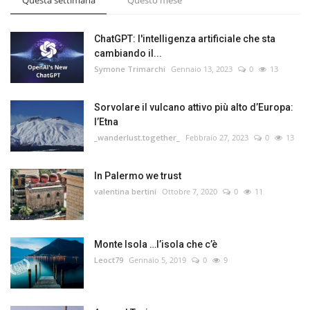
ChatGPT: l'intelligenza artificiale che sta
cambiando il...
Symone Trimarchi
Gennaio 13, 2023
0
13
Sorvolare il vulcano attivo più alto d’Europa:
l’Etna
_wanderlust.together_
Febbraio 27, 2023
0
13
In Palermo we trust
valentina bertini
Ottobre 7, 2020
0
11
Monte Isola …l’isola che c’è
Leoct79
Gennaio 5, 2019
0
9