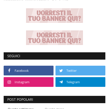
Volgo Academy
Tecnologia
Sapori
Partner
SEGUICI
Recensioni
Contatti
Facebook
Twitter
Instagram
Telegram
Galleria
Shop
POST POPOLARI
Questa settimana
Questo mese