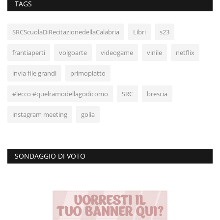
TAGS
SRCScuolaDiRecitazionedellaCalabria
Libri
s23
frantiaperti
volgoarte
videogame
vinile
netflix
invia file grandi
primopiatto
#lecco #quelramodellagodicomo
SRC
brescia
instagram meeting
golia
SONDAGGIO DI VOTO