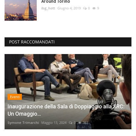
Around Torino
ibg_hott
Giugno 4, 2019
0
9
POST RACCOMANDATI
Eventi
Inaugurazione della Sala di Doppiaggio alla SRC:
Un Omaggio...
Symone Trimarchi
Maggio 13, 2024
0
361