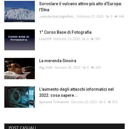
Sorvolare il vulcano attivo più alto d’Europa:
l’Etna
_wanderlust.together_
Febbraio 27, 2023
0
644
1° Corso Base di Fotografia
Leoct79
Febbraio 10, 2023
0
901
La merenda Sinoira
ibg_hott
Gennaio 25, 2023
0
635
L'aumento degli attacchi informatici nel
2022: cosa sapere...
Symone Trimarchi
Gennaio 20, 2023
0
812
POST CASUALI