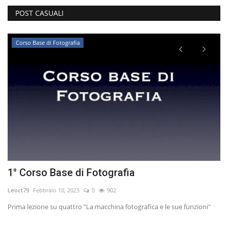
POST CASUALI
Corso Base di Fotografia
1° Corso Base di Fotografia
L
Leoct79
Febbraio 10, 2023
0
902
ib
Prima lezione su quattro "La macchina fotografica e le sue funzioni"