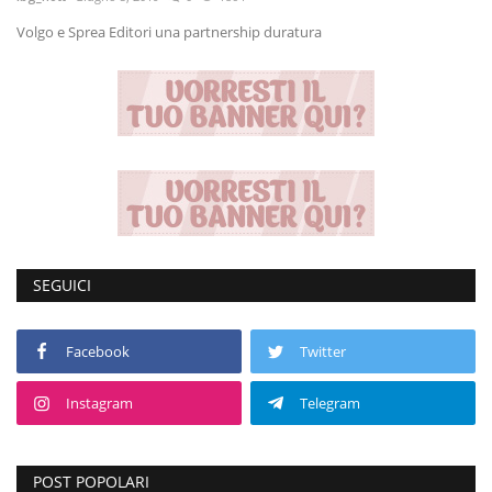
Volgo e Sprea Editori una partnership duratura
Volgo Academy
Tecnologia
Sapori
Partner
Recensioni
SEGUICI
Contatti
Facebook
Twitter
Galleria
Instagram
Telegram
Shop
POST POPOLARI