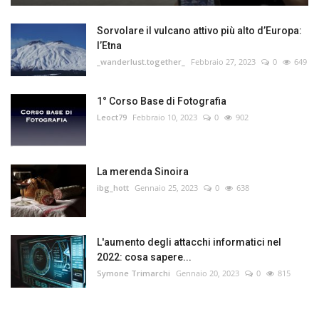
Sorvolare il vulcano attivo più alto d’Europa:
l’Etna
_wanderlust.together_
Febbraio 27, 2023
0
649
1° Corso Base di Fotografia
Leoct79
Febbraio 10, 2023
0
902
La merenda Sinoira
ibg_hott
Gennaio 25, 2023
0
638
L'aumento degli attacchi informatici nel
2022: cosa sapere...
Symone Trimarchi
Gennaio 20, 2023
0
815