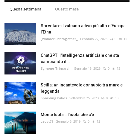
Questa settimana
Questo mese
Sorvolare il vulcano attivo più alto d’Europa:
l’Etna
_wanderlust.together_
Febbraio 27, 2023
0
15
ChatGPT: l'intelligenza artificiale che sta
cambiando il...
Symone Trimarchi
Gennaio 13, 2023
0
13
Scilla: un incantevole connubio tra mare e
leggenda
Sparklingsvibes
Settembre 25, 2023
0
13
Monte Isola …l’isola che c’è
Leoct79
Gennaio 5, 2019
0
12