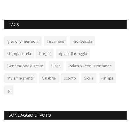
TAGS
grandi dimensioni
instameet
monteisola
stampasutela
borghi
#pianidiartaggio
Generazione di testo
vinile
Palazzo Leoni Montanari
invia file grandi
Calabria
sconto
Sicilia
philips
lp
SONDAGGIO DI VOTO