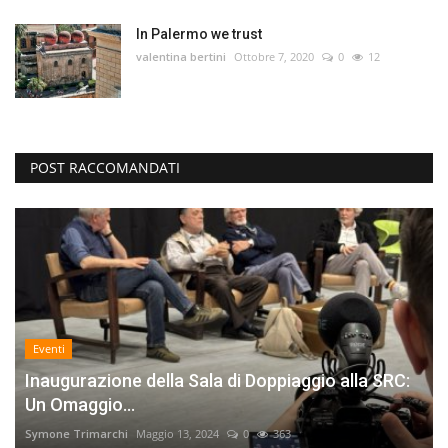
In Palermo we trust
valentina bertini
Ottobre 7, 2020
0
12
POST RACCOMANDATI
Eventi
Inaugurazione della Sala di Doppiaggio alla SRC:
Un Omaggio...
Symone Trimarchi
Maggio 13, 2024
0
363