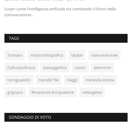
Scopri come l'intelligenza artificiale sta cambiando il futuro della
Ri
comunicazione...
TAGS
Tonnara
mostra fotografica
blubar
riservanaturale
Culturaculinaria
paesaggistica
canon
piemonte
torreguaceto
transfer file
Viaggi
merenda sinoira
grignano
#manarola #cinqueterre
videogame
SONDAGGIO DI VOTO