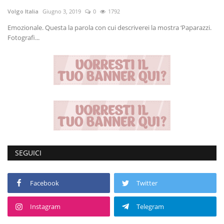
Volgo Italia
Giugno 3, 2019
0
1792
Volgo Academy
Emozionale. Questa la parola con cui descriverei la mostra ‘Paparazzi.
Fotografi...
Tecnologia
Sapori
Partner
Recensioni
Contatti
SEGUICI
Galleria
Facebook
Twitter
Shop
Instagram
Telegram