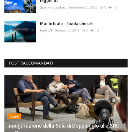
leggenda
Sparklingsvibes
Settembre 25, 2023
0
13
Monte Isola …l’isola che c’è
Leoct79
Gennaio 5, 2019
0
12
POST RACCOMANDATI
Eventi
Inaugurazione della Sala di Doppiaggio alla SRC: