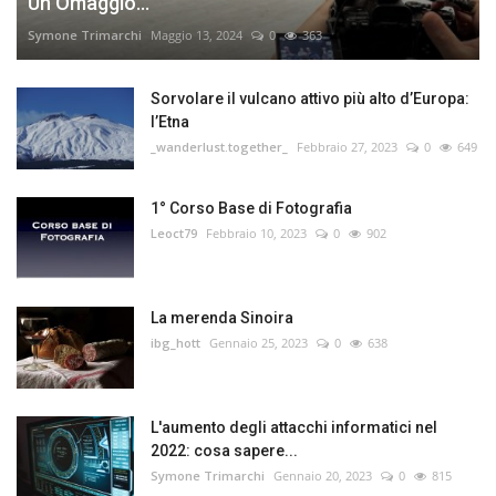
Un Omaggio...
Symone Trimarchi
Maggio 13, 2024
0
363
Sorvolare il vulcano attivo più alto d’Europa:
l’Etna
_wanderlust.together_
Febbraio 27, 2023
0
649
1° Corso Base di Fotografia
Leoct79
Febbraio 10, 2023
0
902
La merenda Sinoira
ibg_hott
Gennaio 25, 2023
0
638
L'aumento degli attacchi informatici nel
2022: cosa sapere...
Symone Trimarchi
Gennaio 20, 2023
0
815