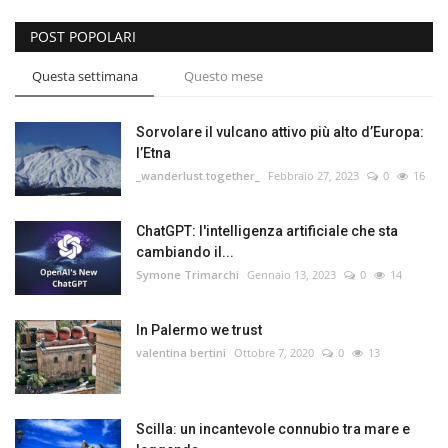
POST POPOLARI
Questa settimana
Questo mese
Sorvolare il vulcano attivo più alto d’Europa:
l’Etna
_wanderlust.together_
Febbraio 27, 2023
0
16
ChatGPT: l'intelligenza artificiale che sta
cambiando il...
Symone Trimarchi
Gennaio 13, 2023
0
14
In Palermo we trust
valentina bertini
Ottobre 7, 2020
0
13
Scilla: un incantevole connubio tra mare e