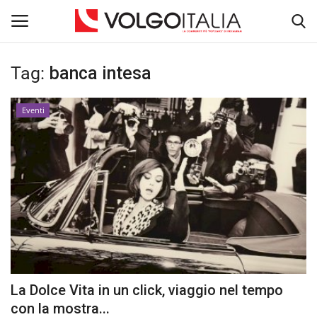
Tag:
banca intesa
Accedi
Registra
Eventi
Home
La Community
Territorio
Il Fondatore
Dicono di noi
La Dolce Vita in un click, viaggio nel tempo
Entra nel Team
con la mostra...